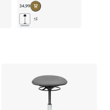
»Bellis«, schwarz
34,99
+2