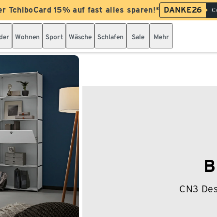
er TchiboCard 15% auf fast alles sparen!*
DANKE26
C
der
Wohnen
Sport
Wäsche
Schlafen
Sale
Mehr
B
CN3 Des