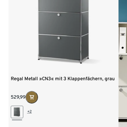
Regal Metall »CN3« mit 3 Klappenfächern, grau
529,99
+2