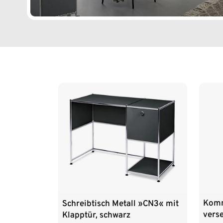
Ende der Auflistung
Komm
Schreibtisch Metall »CN3« mit
vers
Klapptür, schwarz