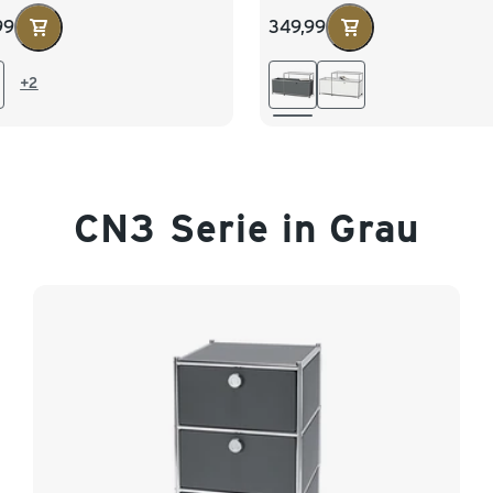
grau
99
349,99
+2
CN3 Serie in Grau