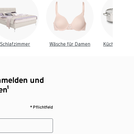
Schlafzimmer
Wäsche für Damen
Küche & Essz
nmelden und
en¹
* Pflichtfeld