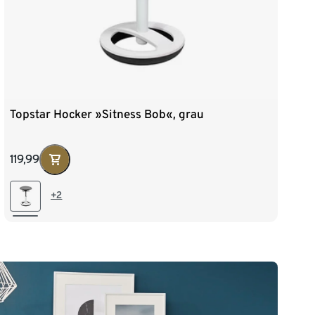
Topstar Hocker »Sitness Bob«, grau
119,99
+2