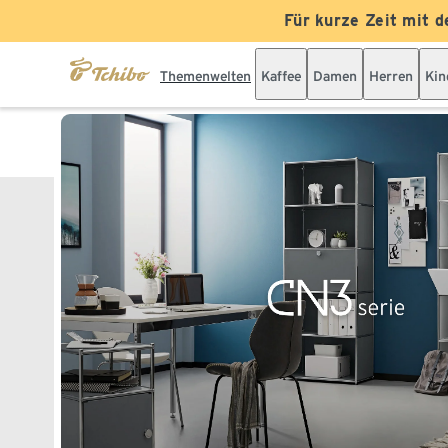
Für kurze Zeit mit d
Themenwelten
Kaffee
Damen
Herren
Kin