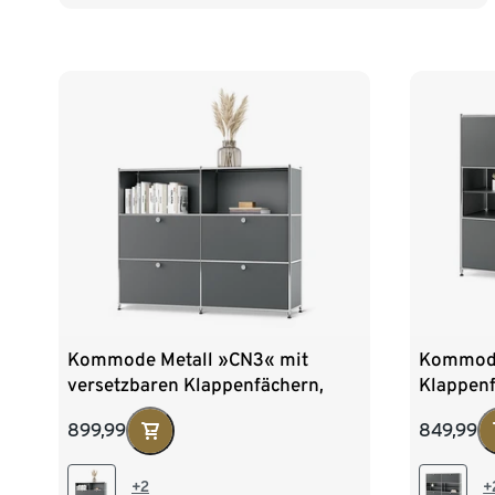
Kommode Metall »CN3« mit
Kommode
versetzbaren Klappenfächern,
Klappenf
grau
899,99
849,99
+2
+