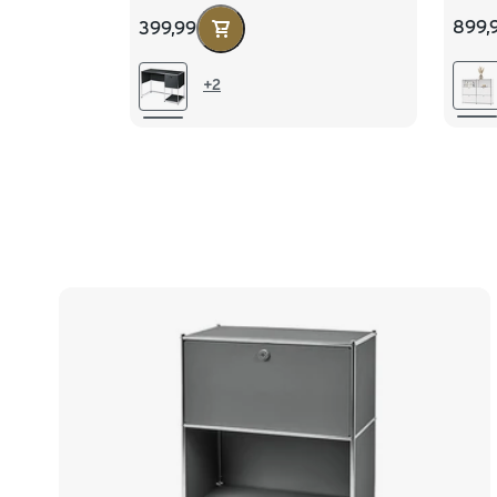
weiß
899,
399,99
+2