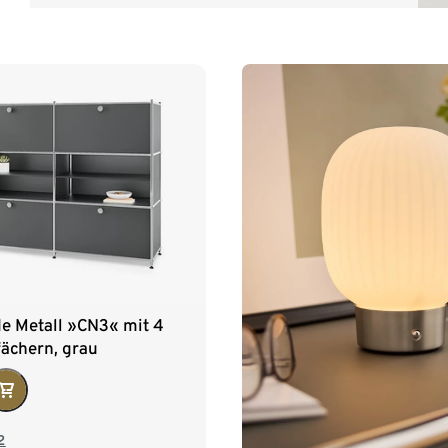
 Metall »CN3« mit 4
ächern, grau
2