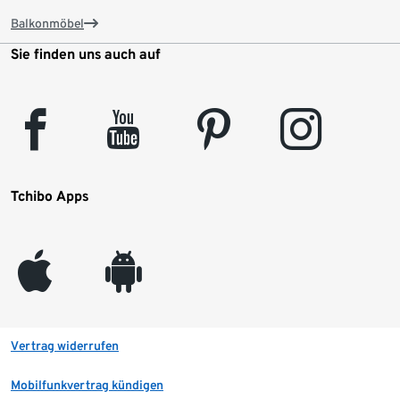
Balkonmöbel
Sie finden uns auch auf
facebook
youtube
pinterest
instagram
Tchibo Apps
appleinc
android
Vertrag widerrufen
Mobilfunkvertrag kündigen