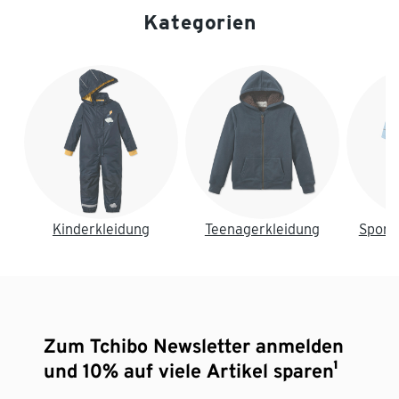
Kategorien
Ende der Auflistung
Kinderkleidung
Teenagerkleidung
Sport
Zum Tchibo Newsletter anmelden
und 10% auf viele Artikel sparen¹