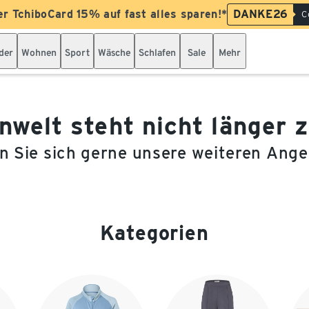
er TchiboCard 15% auf fast alles sparen!*
DANKE26
C
der
Wohnen
Sport
Wäsche
Schlafen
Sale
Mehr
welt steht nicht länger 
 Sie sich gerne unsere weiteren Ang
Kategorien