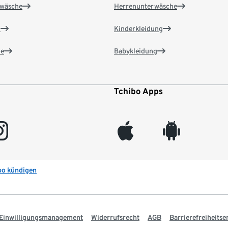
wäsche
Herrenunterwäsche
n
Kinderkleidung
e
Babykleidung
Tchibo Apps
gram
appleinc
android
bo kündigen
Einwilligungsmanagement
Widerrufsrecht
AGB
Barrierefreiheitse