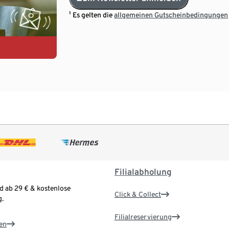
¹ Es gelten die
allgemeinen Gutscheinbedingungen
Filialabholung
d ab 29 € & kostenlose
Click & Collect
.
Filialreservierung
en