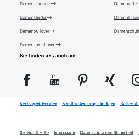
Damenschmuck
Damenunter
Damenkleider
Damenhose
Damenpullover
Damenschuh
Damensporthosen
Sie finden uns auch auf
facebook
youtube
pinterest
xing
insta
Vertrag widerrufen
Mobilfunkvertrag kündigen
Kaffee-A
Service & Hilfe
Impressum
Datenschutz und Sicherheit