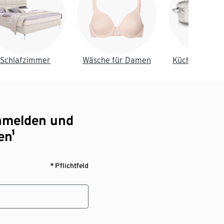
Schlafzimmer
Wäsche für Damen
Küche & Essz
nmelden und
en¹
* Pflichtfeld