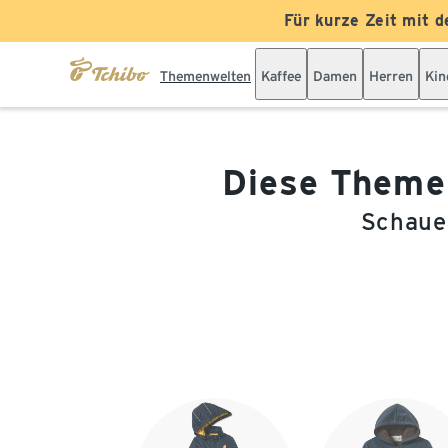
Für kurze Zeit mit d
Themenwelten
Kaffee
Damen
Herren
Kin
Diese Themen
Schauen
Ende der Auflistung