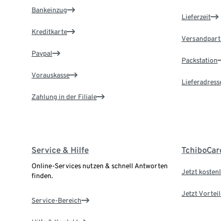
Bankeinzug
Lieferzeit
Kreditkarte
Versandpart
Paypal
Packstation
Vorauskasse
Lieferadress
Zahlung in der Filiale
Service & Hilfe
TchiboCar
Online-Services nutzen & schnell Antworten
Jetzt kostenl
finden.
Jetzt Vortei
Service-Bereich