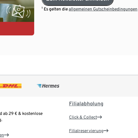
¹ Es gelten die
allgemeinen Gutscheinbedingungen
Filialabholung
d ab 29 € & kostenlose
Click & Collect
.
Filialreservierung
en