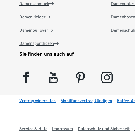
Damenschmuck
Damenunter
Damenkleider
Damenhose
Damenpullover
Damenschuh
Damensporthosen
Sie finden uns auch auf
facebook
youtube
pinterest
instagram
Vertrag widerrufen
Mobilfunkvertrag kündigen
Kaffee-A
Service & Hilfe
Impressum
Datenschutz und Sicherheit