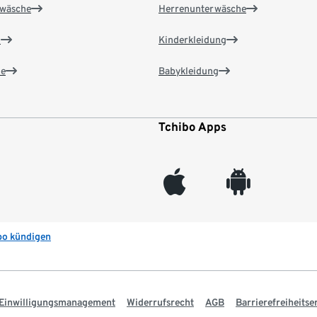
wäsche
Herrenunterwäsche
n
Kinderkleidung
e
Babykleidung
Tchibo Apps
appleinc
android
bo kündigen
Einwilligungsmanagement
Widerrufsrecht
AGB
Barrierefreiheitse