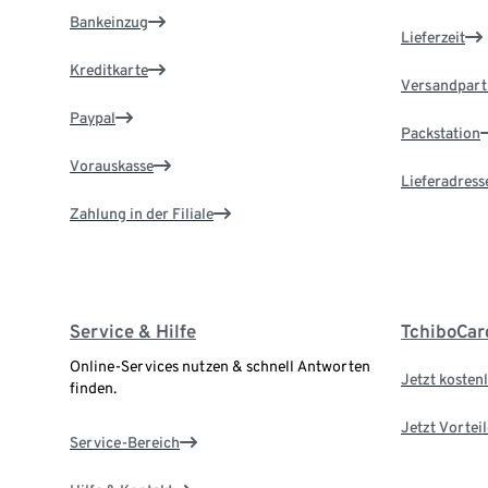
Bankeinzug
Lieferzeit
Kreditkarte
Versandpart
Paypal
Packstation
Vorauskasse
Lieferadress
Zahlung in der Filiale
Service & Hilfe
TchiboCar
Online-Services nutzen & schnell Antworten
Jetzt kostenl
finden.
Jetzt Vortei
Service-Bereich