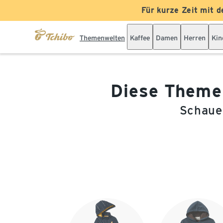
Für kurze Zeit mit d
Themenwelten
Kaffee
Damen
Herren
Kin
Diese Themen
Schauen
Ende der Auflistung