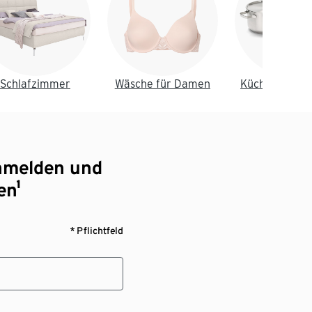
Schlafzimmer
Wäsche für Damen
Küche & Essz
nmelden und
en¹
* Pflichtfeld