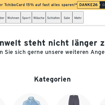
er TchiboCard 15% auf fast alles sparen!*
DANKE26
C
der
Wohnen
Sport
Wäsche
Schlafen
Sale
Mehr
welt steht nicht länger 
 Sie sich gerne unsere weiteren Ang
Kategorien