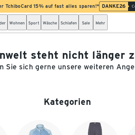
er TchiboCard 15% auf fast alles sparen!*
DANKE26
C
der
Wohnen
Sport
Wäsche
Schlafen
Sale
Mehr
welt steht nicht länger 
 Sie sich gerne unsere weiteren Ang
Kategorien