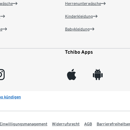
wäsche
Herrenunterwäsche
n
Kinderkleidung
e
Babykleidung
Tchibo Apps
gram
appleinc
android
bo kündigen
Einwilligungsmanagement
Widerrufsrecht
AGB
Barrierefreiheitse