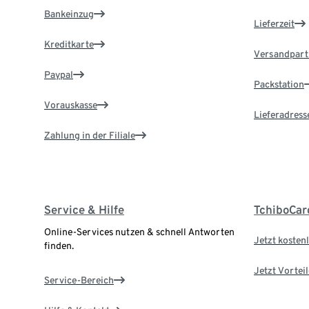
Bankeinzug
Lieferzeit
Kreditkarte
Versandpart
Paypal
Packstation
Vorauskasse
Lieferadress
Zahlung in der Filiale
Service & Hilfe
TchiboCar
Online-Services nutzen & schnell Antworten
Jetzt kostenl
finden.
Jetzt Vortei
Service-Bereich