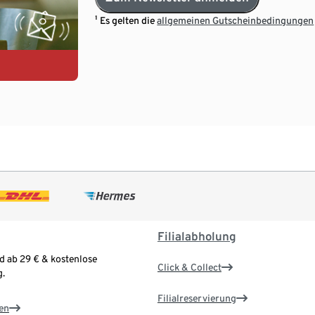
¹ Es gelten die
allgemeinen Gutscheinbedingungen
Filialabholung
d ab 29 € & kostenlose
Click & Collect
.
Filialreservierung
en