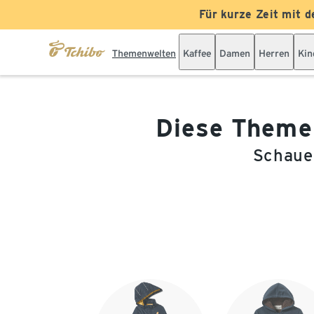
Für kurze Zeit mit d
Themenwelten
Kaffee
Damen
Herren
Kin
Diese Themen
Schauen
Ende der Auflistung