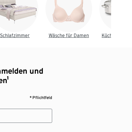
Schlafzimmer
Wäsche für Damen
Küche & Essz
nmelden und
en¹
* Pflichtfeld