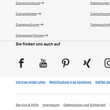
Damenschmuck
Damenunter
Damenkleider
Damenhose
Damenpullover
Damenschuh
Damensporthosen
Sie finden uns auch auf
facebook
youtube
pinterest
xing
insta
Vertrag widerrufen
Mobilfunkvertrag kündigen
Kaffee-A
Service & Hilfe
Impressum
Datenschutz und Sicherheit