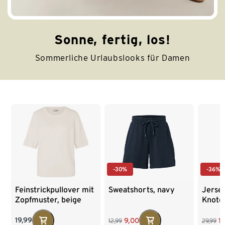
Sonne, fertig, los!
Sommerliche Urlaubslooks für Damen
Ende der Auflistung
-30%
-36%
Feinstrickpullover mit
Sweatshorts, navy
Jersey
Zopfmuster, beige
Knote
19,99
9,00
1
12,99
29,99