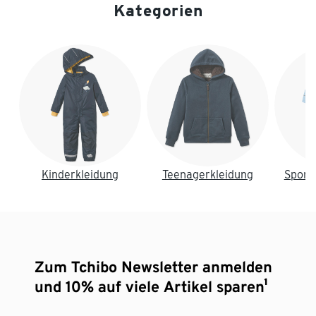
Kategorien
Ende der Auflistung
Kinderkleidung
Teenagerkleidung
Sport
Zum Tchibo Newsletter anmelden
und 10% auf viele Artikel sparen¹