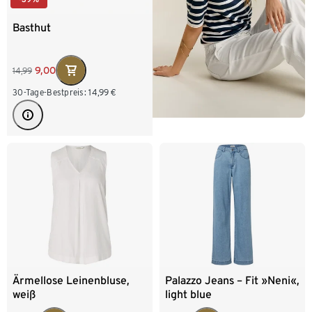
Basthut
9,00
14,99
30-Tage-Bestpreis:
14,99
€
Ärmellose Leinenbluse,
Palazzo Jeans – Fit »Neni«,
weiß
light blue