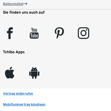
Balkonmöbel
Sie finden uns auch auf
facebook
youtube
pinterest
instagram
Tchibo Apps
appleinc
android
Vertrag widerrufen
Mobilfunkvertrag kündigen