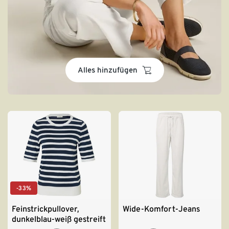
basket
Alles hinzufügen
-33%
Feinstrickpullover,
Wide-Komfort-Jeans
dunkelblau-weiß gestreift