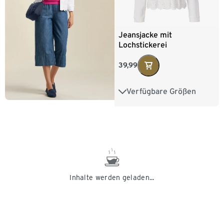
Jeansjacke mit
Lochstickerei
39,99
Verfügbare Größen
36
38
40
42
44
46
48
Inhalte werden geladen...