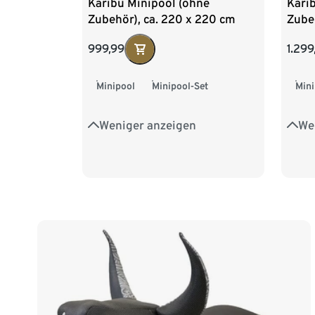
Karibu Minipool (ohne
Karib
Zubehör), ca. 220 x 220 cm
Zube
999,99
1.299
Minipool
Minipool-Set
Mini
Weniger anzeigen
We