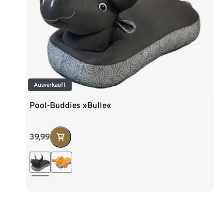
Ausverkauft
Pool-Buddies »Bulle«
39,99