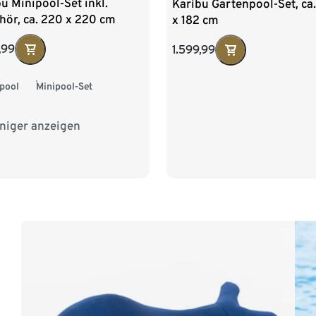
u Minipool-Set inkl.
Karibu Gartenpool-Set, ca
hör, ca. 220 x 220 cm
x 182 cm
,99
1.599,99
pool
Minipool-Set
niger anzeigen