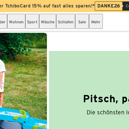
er TchiboCard 15% auf fast alles sparen!*
DANKE26
C
der
Wohnen
Sport
Wäsche
Schlafen
Sale
Mehr
Pitsch, 
Die schönsten I