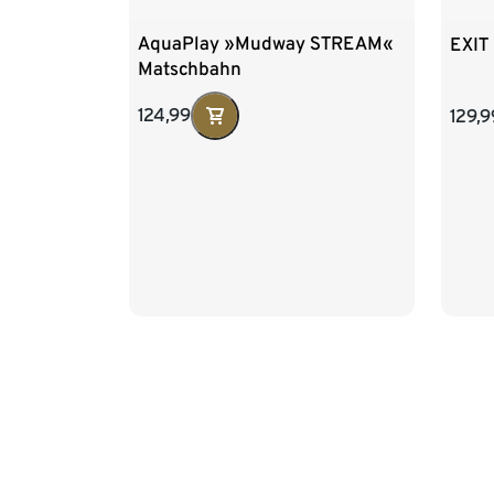
AquaPlay »Mudway STREAM«
EXIT
Matschbahn
124,99
129,9