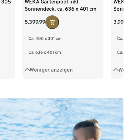
. 305
WEKA Gartenpool inkl.
WEKA Garte
Sonnendeck, ca. 636 x 401 cm
Sonnendeck
5.399,99
3.999,99
Ca. 400 x 301 cm
Ca. 400 x 3
Ca. 636 x 401 cm
Ca. 636 x 4
Weniger anzeigen
Weniger 