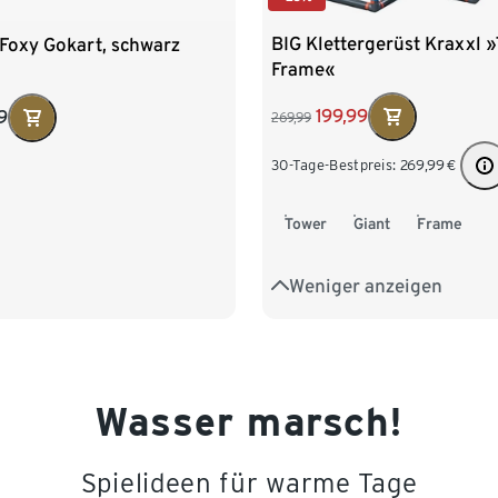
BIG Klettergerüst Kraxxl 
 Foxy Gokart, schwarz
Frame«
199,99
9
269,99
30-Tage-Bestpreis:
269,99
€
Tower
Giant
Frame
Weniger anzeigen
Wasser marsch!
Spielideen für warme Tage