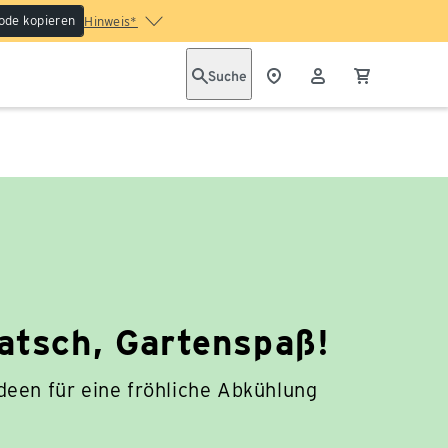
ode kopieren
Hinweis*
Suche
patsch, Gartenspaß!
deen für eine fröhliche Abkühlung