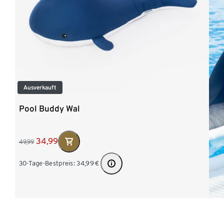
Ausverkauft
Pool Buddy Wal
34,99
49,99
30-Tage-Bestpreis:
34,99
€