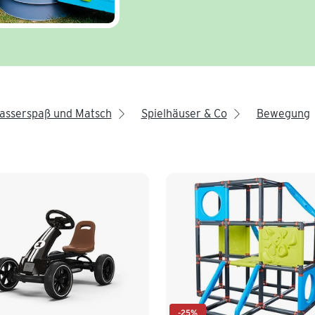
asserspaß und Matsch
Spielhäuser & Co
Bewegung
arrow_right
arrow_right
a
-25%