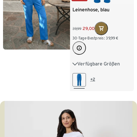
Leinenhose, blau
29,00
39,99
30-Tage-Bestpreis:
39,99
€
Verfügbare Größen
36
38
40
42
44
46
48
+2