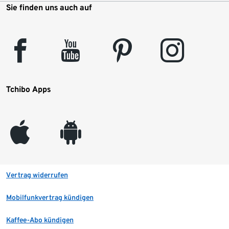
Sie finden uns auch auf
facebook
youtube
pinterest
instagram
Tchibo Apps
appleinc
android
Vertrag widerrufen
Mobilfunkvertrag kündigen
Kaffee-Abo kündigen