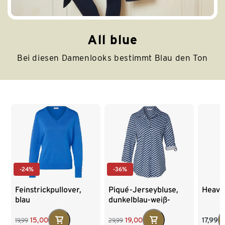
All blue
Bei diesen Damenlooks bestimmt Blau den Ton
Ende der Auflistung
-24%
-36%
Feinstrickpullover,
Piqué-Jerseybluse,
Heavy
blau
dunkelblau-weiß-
hellblauer
Alloverprint
17,99
15,00
19,00
19,99
29,99