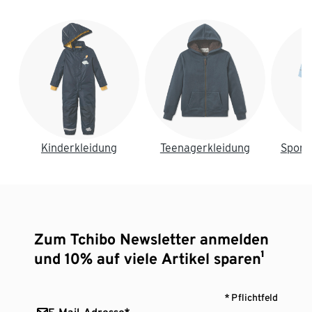
Ende der Auflistung
Kinderkleidung
Teenagerkleidung
Sport
Zum Tchibo Newsletter anmelden
und 10% auf viele Artikel sparen¹
* Pflichtfeld