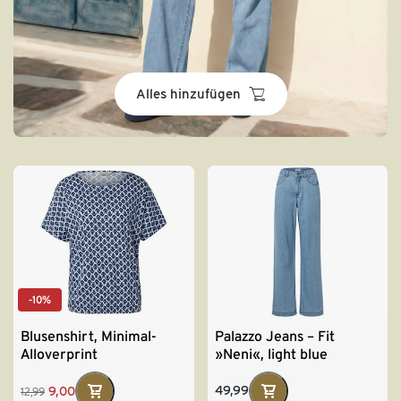
basket
Alles hinzufügen
-10%
Blusenshirt, Minimal-
Palazzo Jeans – Fit
Alloverprint
»Neni«, light blue
49,99
9,00
12,99