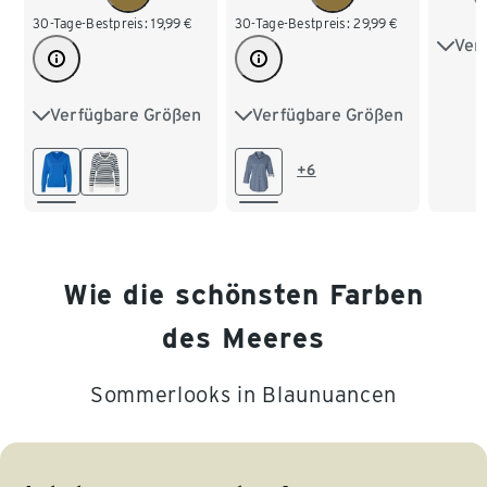
30-Tage-Bestpreis:
19,99
€
30-Tage-Bestpreis:
29,99
€
Ver
S 36
L 44
Verfügbare Größen
Verfügbare Größen
S 36/38
M 40/42
36
38
40
XL 4
L 44/46
42
44
46
+6
XXL 
XL 48/50
48
50
52
XXL 52/54
54
Wie die schönsten Farben
des Meeres
Sommerlooks in Blaunuancen