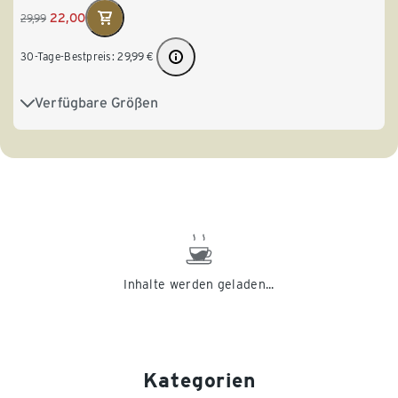
22,00
29,99
30-Tage-Bestpreis:
29,99
€
Verfügbare Größen
S 36/38
M 40/42
L 44/46
Inhalte werden geladen...
Kategorien