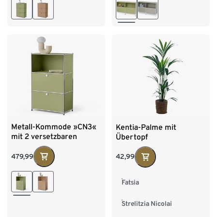
Metall-Kommode »CN3«
Kentia-Palme mit
mit 2 versetzbaren
Übertopf
Klappenfächern, pistazie
479,99
42,99
Fatsia
Strelitzia Nicolai