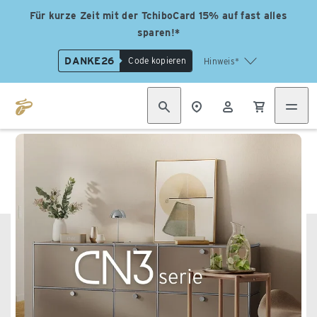
Für kurze Zeit mit der TchiboCard 15% auf fast alles
sparen!*
DANKE26
Code kopieren
Hinweis*