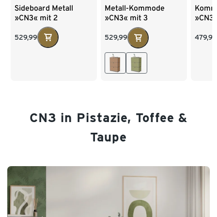
Sideboard Metall
Kommo
Metall-Kommode
»CN3« mit 2
»CN3«
»CN3« mit 3
versetzbaren
Klapp
Klappenfächern,
Klappenfächern
salbei
toffee
529,99
479,99
529,99
CN3 in Pistazie, Toffee &
Taupe