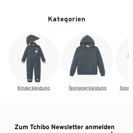
Kategorien
Ende der Auflistung
Kinderkleidung
Teenagerkleidung
Sport
Zum Tchibo Newsletter anmelden