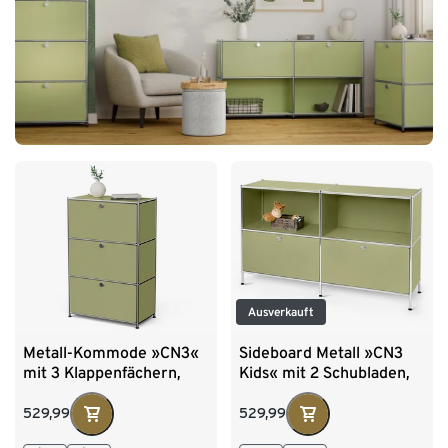
Ausverkauft
Metall-Kommode »CN3«
Sideboard Metall »CN3
mit 3 Klappenfächern,
Kids« mit 2 Schubladen,
pistazie
pistazie
529,99
529,99