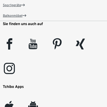
Sportgeräte
Balkonmöbel
Sie finden uns auch auf
facebook
youtube
pinterest
xing
instagram
Tchibo Apps
appleinc
android