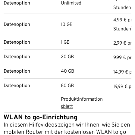
Datenoption
Unlimited
*
Stunden
4,99 € pr
Datenoption
10 GB
*
Stunden
Datenoption
1 GB
2,99 € pro
Datenoption
20 GB
9,99 € pr
Datenoption
40 GB
14,99 € p
Datenoption
80 GB
19,99 € p
Produktinformation
sblatt
WLAN to go-Einrichtung
In diesem Hilfevideos zeigen wir Ihnen, wie Sie den
mobilen Router mit der kostenlosen WLAN to go-