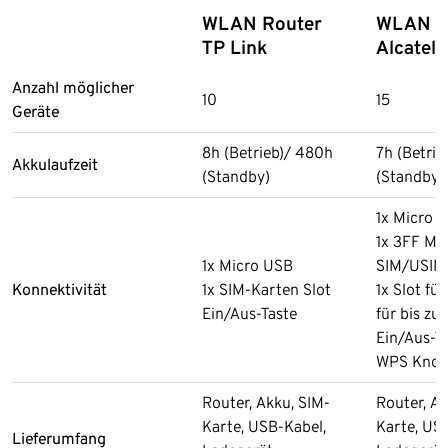
WLAN Router
WLAN R
TP Link
Alcatel
Anzahl möglicher
10
15
Geräte
8h (Betrieb)/ 480h
7h (Betrie
Akkulaufzeit
(Standby)
(Standby)
1x Micro 
1x 3FF Mi
1x Micro USB
SIM/USIM 
Konnektivität
1x SIM-Karten Slot
1x Slot fü
Ein/Aus-Taste
für bis zu
Ein/Aus-T
WPS Knop
Router, Akku, SIM-
Router, Ak
Karte, USB-Kabel,
Karte, US
Lieferumfang