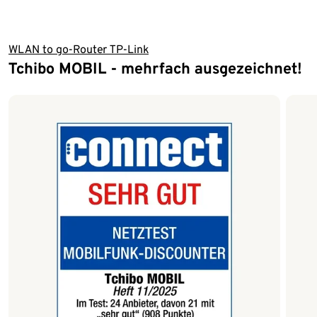
WLAN to go-Router TP-Link
Tchibo MOBIL - mehrfach ausgezeichnet!
Ende der Auflistung