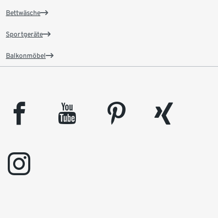
Bettwäsche
Sportgeräte
Balkonmöbel
facebook
youtube
pinterest
xing
instagram