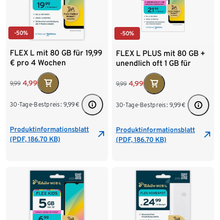
-50%
-50%
FLEX L mit 80 GB für 19,99
FLEX L PLUS mit 80 GB +
€ pro 4 Wochen
unendlich oft 1 GB für
21,99 € pro 4 Wochen
4,99
4,99
9,99
9,99
30-Tage-Bestpreis:
9,99
€
30-Tage-Bestpreis:
9,99
€
Produktinformationsblatt
Produktinformationsblatt
(PDF, 186.70 KB)
(PDF, 186.70 KB)