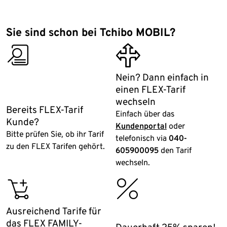
Sie sind schon bei Tchibo MOBIL?
carefully_chosen
flexibility
Nein? Dann einfach in
einen FLEX-Tarif
wechseln
Bereits FLEX-Tarif
Einfach über das
Kunde?
Kundenportal
oder
Bitte prüfen Sie, ob ihr Tarif
telefonisch via
040-
zu den FLEX Tarifen gehört.
605900095
den Tarif
wechseln.
add_basket
discountshop
Ausreichend Tarife für
das FLEX FAMILY-