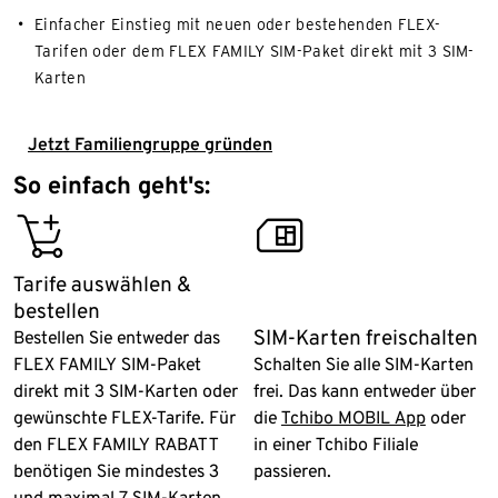
​Einfacher Einstieg mit neuen oder bestehenden FLEX-
Tarifen oder dem FLEX FAMILY SIM-Paket direkt mit 3 SIM-
Karten
Jetzt Familiengruppe gründen
So einfach geht's:
add_basket
tc_simcard
Tarife auswählen &
bestellen
SIM-Karten freischalten
Bestellen Sie entweder das
FLEX FAMILY SIM-Paket
Schalten Sie alle SIM-Karten
direkt mit 3 SIM-Karten oder
frei. Das kann entweder über
gewünschte FLEX-Tarife. Für
die
Tchibo MOBIL App
oder
den FLEX FAMILY RABATT
in einer Tchibo Filiale
benötigen Sie mindestes 3
passieren.
und maximal 7 SIM-Karten.