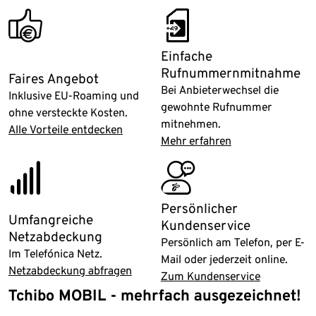
promotion_thumb
number_transfer
Einfache
Rufnummernmitnahme
Faires Angebot
Bei Anbieterwechsel die
Inklusive EU-Roaming und
gewohnte Rufnummer
ohne versteckte Kosten.
mitnehmen.
Alle Vorteile entdecken
Mehr erfahren
5G
customer_service
Persönlicher
Umfangreiche
Kundenservice
Netzabdeckung
Persönlich am Telefon, per E-
Im Telefónica Netz.
Mail oder jederzeit online.
Netzabdeckung abfragen
Zum Kundenservice
Tchibo MOBIL - mehrfach ausgezeichnet!
Ende der Auflistung