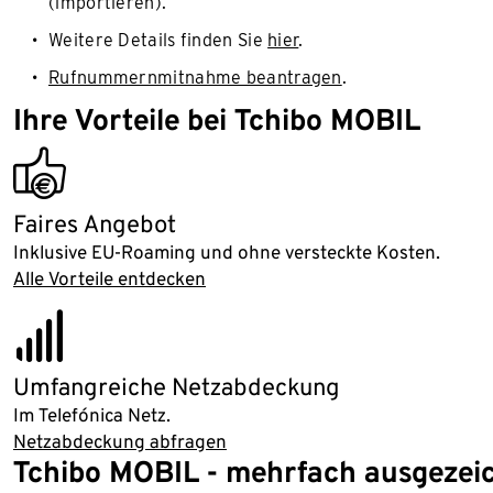
(importieren).
Weitere Details finden Sie
hier
.
Rufnummernmitnahme beantragen
.
Ihre Vorteile bei Tchibo MOBIL
promotion_thumb
Faires Angebot
Inklusive EU-Roaming und ohne versteckte Kosten.
Alle Vorteile entdecken
5G
Umfangreiche Netzabdeckung
Im Telefónica Netz.
Netzabdeckung abfragen
Tchibo MOBIL - mehrfach ausgezei
Ende der Auflistung