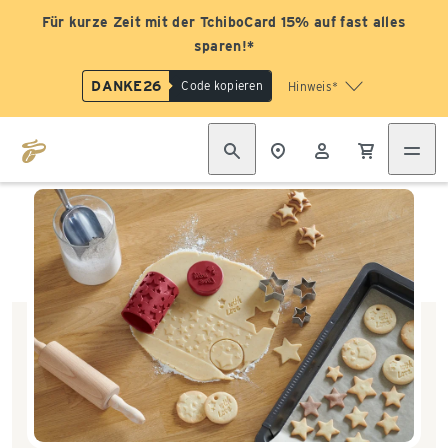
Für kurze Zeit mit der TchiboCard 15% auf fast alles
sparen!*
DANKE26
Code kopieren
Hinweis*