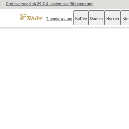
Gratisversand ab 29 € & kostenlose Rücksendung
Themenwelten
Kaffee
Damen
Herren
Kin