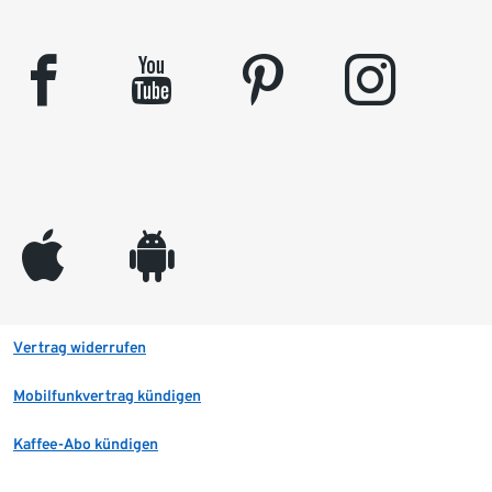
facebook
youtube
pinterest
instagram
appleinc
android
Vertrag widerrufen
Mobilfunkvertrag kündigen
Kaffee-Abo kündigen