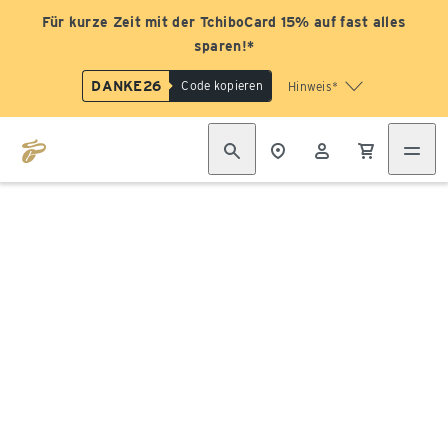
Für kurze Zeit mit der TchiboCard 15% auf fast alles
sparen!*
DANKE26
Code kopieren
Hinweis*