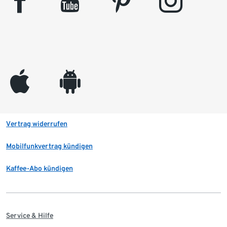
facebook
youtube
pinterest
instagram
appleinc
android
Vertrag widerrufen
Mobilfunkvertrag kündigen
Kaffee-Abo kündigen
Service & Hilfe