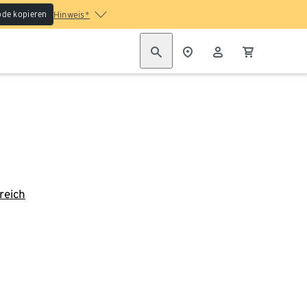
de kopieren
Hinweis*
reich