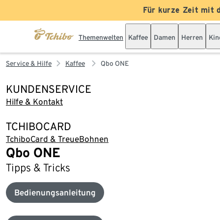
Für kurze Zeit mit 
Themenwelten
Kaffee
Damen
Herren
Kin
Service & Hilfe
Kaffee
Qbo ONE
KUNDENSERVICE
Hilfe & Kontakt
TCHIBOCARD
TchiboCard & TreueBohnen
Qbo ONE
Tipps & Tricks
Bedienungsanleitung