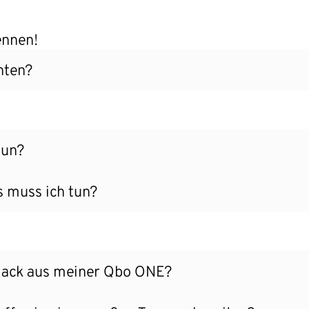
ennen!
hten?
tun?
s muss ich tun?
mack aus meiner Qbo ONE?