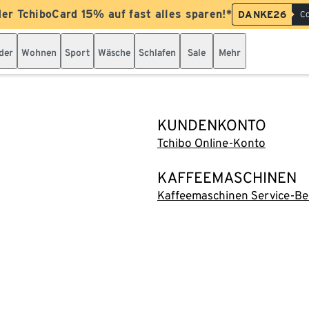
der TchiboCard 15% auf fast alles sparen!*
DANKE26
Co
der
Wohnen
Sport
Wäsche
Schlafen
Sale
Mehr
KUNDENKONTO
Tchibo Online-Konto
KAFFEEMASCHINEN
Kaffeemaschinen Service-Be