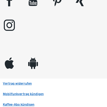
facebook
youtube
pinterest
xing
instagram
appleinc
android
Vertrag widerrufen
Mobilfunkvertrag kündigen
Kaffee-Abo kündigen