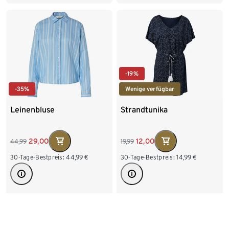
52
54
-19%
-35%
Wenige verfügbar
Leinenbluse
Strandtunika
29,00
12,00
44,99
19,99
30-Tage-Bestpreis:
44,99
€
30-Tage-Bestpreis:
14,99
€
Verfügbare Größen
Verfügbare Größen
36
38
40
42
S/M
L/XL
44
46
48