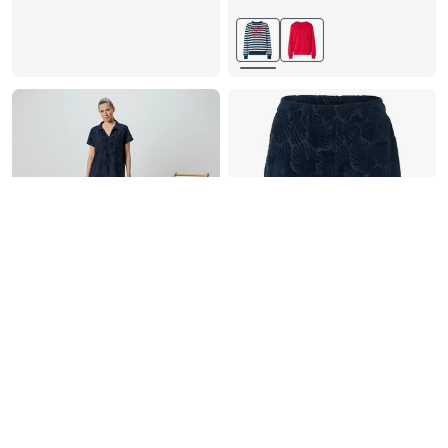
M 40/42
L 44/46
L 44/46
XL 48/50
XL 48/50
XXL 52/54
-33%
-23%
Frottee-Shorts
Frottee-Strandkleid
10,00
19,00
14,99
24,99
30-Tage-Bestpreis:
14,99
€
30-Tage-Bestpreis:
24,99
€