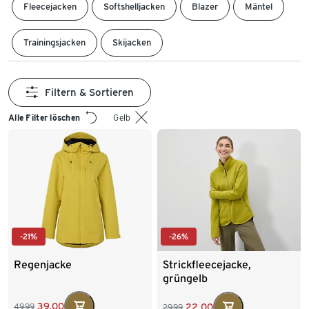
Fleecejacken
Softshelljacken
Blazer
Mäntel
Trainingsjacken
Skijacken
Filtern & Sortieren
Alle Filter löschen
Gelb
-21%
-26%
Regenjacke
Strickfleecejacke,
grüngelb
39,00
22,00
49,99
29,99