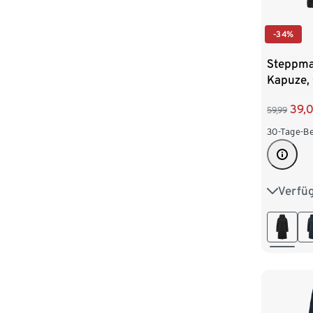
-34%
Steppma
Kapuze,
39,
59,99
30-Tage-Be
Verfü
36
3
44
4