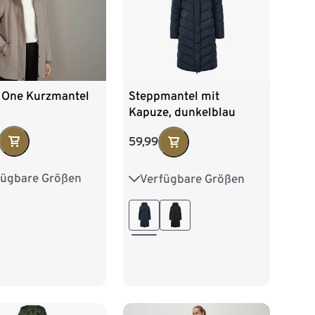
t One Kurzmantel
Steppmantel mit
Kapuze, dunkelblau
59,99
fügbare Größen
Verfügbare Größen
38
40
42
36
38
40
42
46
44
46
48
50