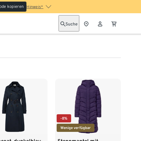
ode kopieren
Hinweis*
Suche
-8%
Wenige verfügbar