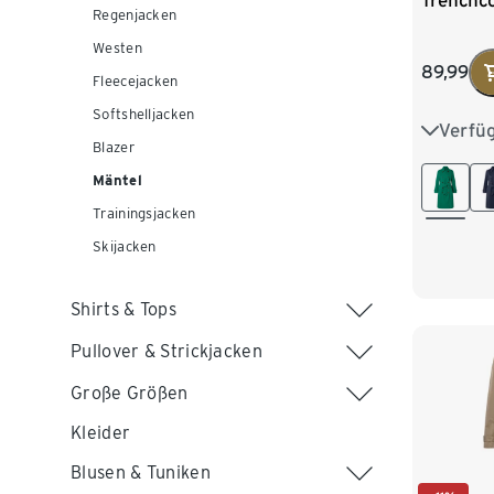
Trenchco
Regenjacken
Westen
89,99
Fleecejacken
Softshelljacken
Verfü
36
3
Blazer
44
4
Mäntel
Trainingsjacken
Skijacken
Shirts & Tops
Pullover & Strickjacken
Große Größen
Kleider
Blusen & Tuniken