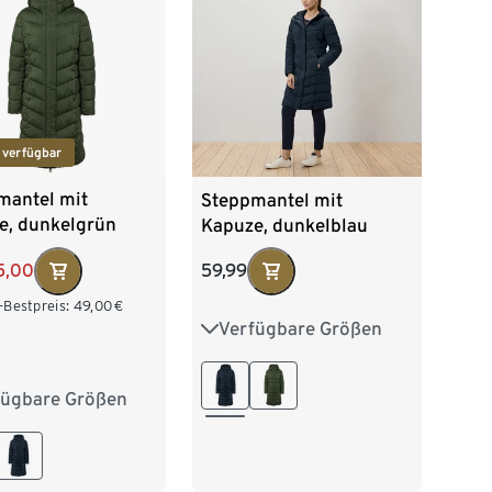
 verfügbar
mantel mit
Steppmantel mit
e, dunkelgrün
Kapuze, dunkelblau
5,00
59,99
-Bestpreis:
49,00
€
Verfügbare Größen
36
38
40
42
44
46
48
50
fügbare Größen
38
40
42
46
48
50