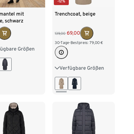
-12%
mantel mit
Trenchcoat, beige
e, schwarz
69,00
139,00
30-Tage-Bestpreis:
79,00
€
fügbare Größen
38
40
42
46
48
Verfügbare Größen
36
38
40
42
44
46
48