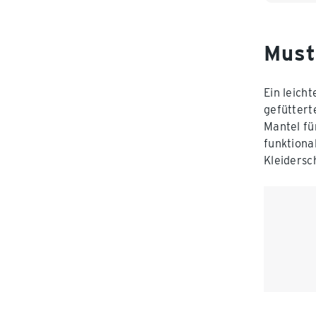
Must
Ein leich
gefüttert
Mantel fü
funktiona
Kleidersc