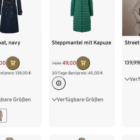
Stree
at, navy
Steppmantel mit Kapuze
139,99
,00
49,00
79,99
stpreis:
139,00
€
30-Tage-Bestpreis:
45,00
€
Ver
36
44
gbare Größen
Verfügbare Größen
8
40
42
36
38
40
42
6
48
44
46
48