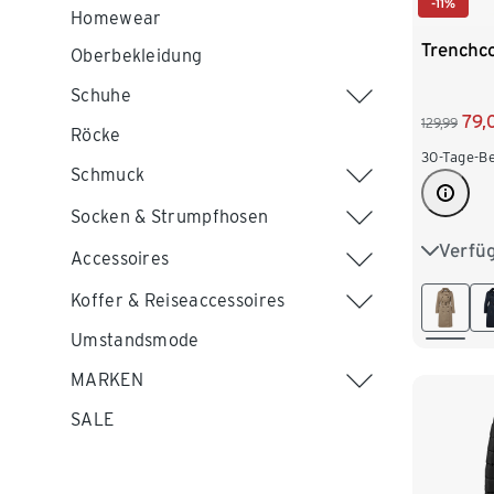
-11%
Homewear
Trenchco
Oberbekleidung
Schuhe
79,
129,99
Röcke
30-Tage-Be
Schmuck
Socken & Strumpfhosen
Verfü
36
3
Accessoires
44
4
Koffer & Reiseaccessoires
Umstandsmode
MARKEN
SALE