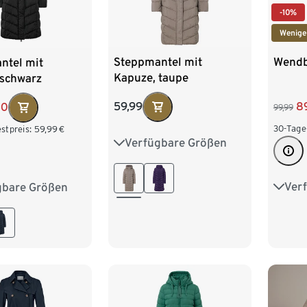
-10%
Wenige
Steppmantel mit
Wendb
ntel mit
Kapuze, taupe
 schwarz
59,99
8
00
99,99
30-Tage
stpreis:
59,99
€
Verfügbare Größen
36
38
40
42
44
46
48
50
Ver
gbare Größen
36
8
40
42
44
6
48
50