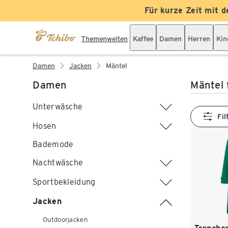
Für kurze Zeit mit d
Themenwelten
Kaffee
Damen
Herren
Kin
Damen
Jacken
Mäntel
Damen
Mäntel
Unterwäsche
Fil
Hosen
Bademode
Nachtwäsche
Sportbekleidung
Jacken
Outdoorjacken