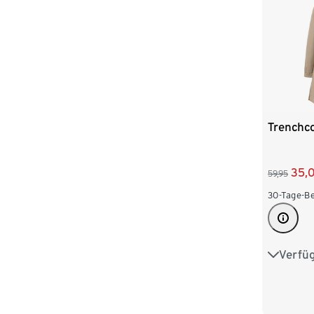
Trenchc
35,
59,95
30-Tage-Be
Verfü
36
3
44
4