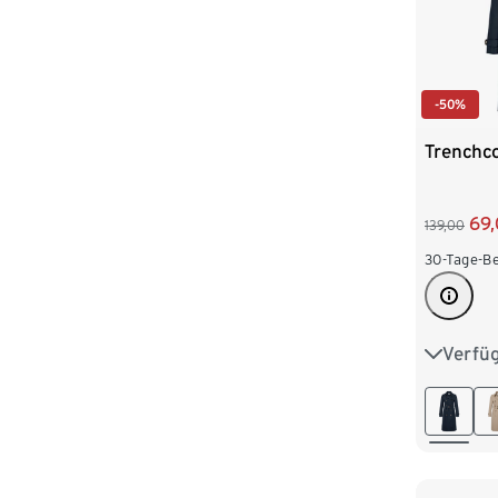
-50%
Trenchco
69
139,00
30-Tage-Be
Verfü
36
3
44
4