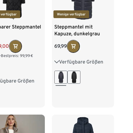
 verfügbar
Wenige verfügbar
arer Steppmantel
Steppmantel mit
Kapuze, dunkelgrau
9,00
69,99
-Bestpreis:
99,99
€
Verfügbare Größen
36
38
40
42
44
46
48
fügbare Größen
38
40
42
46
48