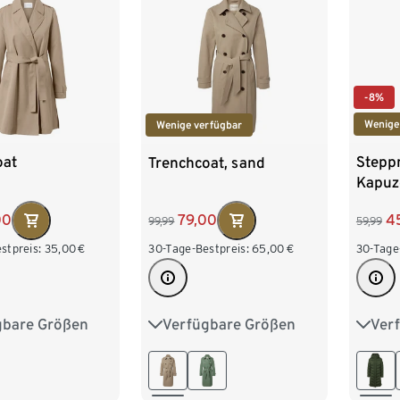
-8%
Wenige
Wenige verfügbar
oat
Stepp
Trenchcoat, sand
Kapuz
00
4
79,00
59,99
99,99
stpreis:
35,00
€
30-Tage
30-Tage-Bestpreis:
65,00
€
gbare Größen
Ver
Verfügbare Größen
8
40
42
36
34
36
38
40
6
48
44
42
44
46
48