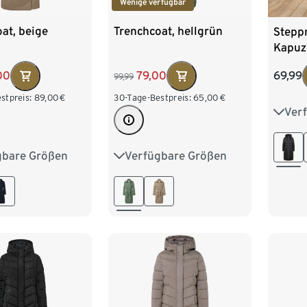
Wenige verfügbar
at, beige
Trenchcoat, hellgrün
Stepp
Kapuz
00
79,00
69,99
99,99
stpreis:
89,00
€
30-Tage-Bestpreis:
65,00
€
Ver
36
44
gbare Größen
Verfügbare Größen
8
40
42
34
36
38
40
6
48
42
44
46
48