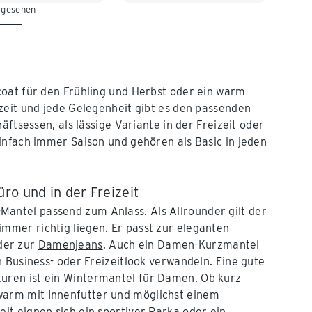
 gesehen
coat für den Frühling und Herbst oder ein warm
zeit und jede Gelegenheit gibt es den passenden
ftsessen, als lässige Variante in der Freizeit oder
infach immer Saison und gehören als Basic in jeden
ro und in der Freizeit
antel passend zum Anlass. Als Allrounder gilt der
immer richtig liegen. Er passt zur eleganten
der zur
Damenjeans
. Auch ein Damen-Kurzmantel
nen Business- oder Freizeitlook verwandeln. Eine gute
turen ist ein Wintermantel für Damen. Ob kurz
warm mit Innenfutter und möglichst einem
eit eignen sich ein sportiver Parka oder ein