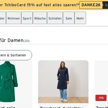
er TchiboCard 15% auf fast alles sparen!*
DANKE26
C
der
Wohnen
Sport
Wäsche
Schlafen
Sale
Mehr
 für Damen
(20)
tern & Sortieren
-11%