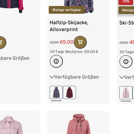
-10%
Wenige verfügbar
Wenige
Halfzip-Skijacke,
Ski-St
Alloverprint
65,00
4
89,99
69,99
30-Tage-Bestpreis:
69,00
€
30-Tage
gbare Größen
6
38
40
4
46
Verfügbare Größen
Ver
34
36
38
40
34
42
44
46
42