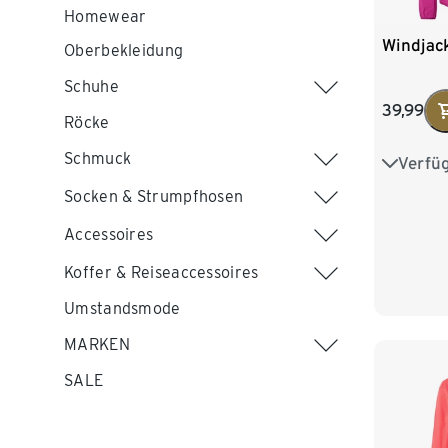
Homewear
Windjac
Oberbekleidung
Schuhe
39,99
Röcke
Schmuck
Verfü
34
3
Socken & Strumpfhosen
42
4
Accessoires
Koffer & Reiseaccessoires
Umstandsmode
MARKEN
SALE