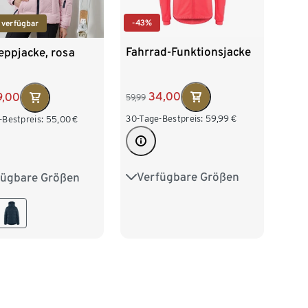
-43%
 verfügbar
Fahrrad-Funktionsjacke
eppjacke, rosa
34,00
9,00
59,99
30-Tage-Bestpreis:
59,99
€
-Bestpreis:
55,00
€
Verfügbare Größen
fügbare Größen
34
36
38
40
36
38
40
42
44
44
46