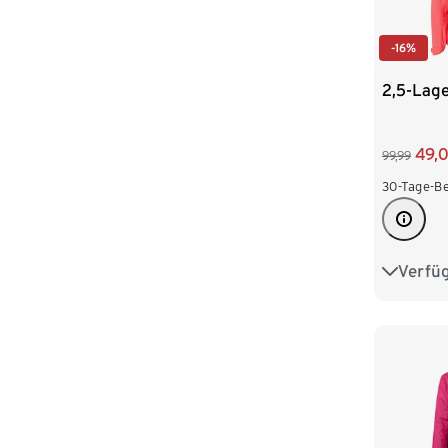
-16%
2,5-Lag
49,
99,99
30-Tage-Be
Verfü
34
3
42
4