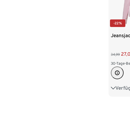
-22%
Jeansjac
27,
34,99
30-Tage-Be
Verfü
36
3
44
4