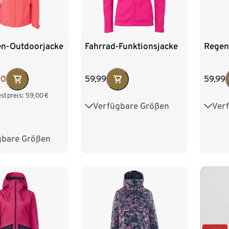
en-Outdoorjacke
Fahrrad-Funktionsjacke
Regen
00
59,99
59,99
stpreis:
59,00
€
Verfügbare Größen
Ver
34
36
38
40
34
42
44
42
gbare Größen
6
38
40
4
46
48