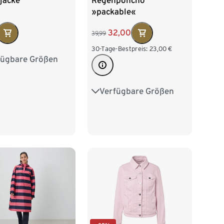
jacke
Regenponcho
»packable«
32,00
39,99
30-Tage-Bestpreis:
23,00
€
fügbare Größen
36
38
40
44
46
48
Verfügbare Größen
S/M
L/XL