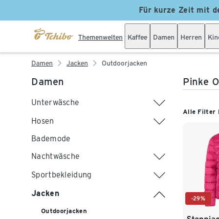
Für kurze Zeit mit d
Themenwelten
Kaffee
Damen
Herren
Kin
Damen
Jacken
Outdoorjacken
Damen
Pinke O
Unterwäsche
Alle Filter
Hosen
Bademode
Nachtwäsche
Sportbekleidung
Jacken
-29%
Outdoorjacken