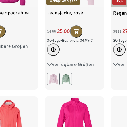
Wenige verfügbar
-15%
ke »packable«
Jeansjacke, rosé
Regen
25,00
2
34,99
39,99
30-Tage-Bestpreis:
34,99
€
30-Tage
gbare Größen
6
38
40
4
46
48
Verfügbare Größen
Ver
36
38
40
42
S/M
44
46
48