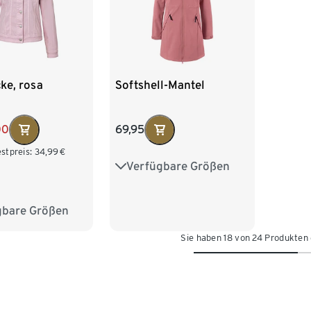
ke, rosa
Softshell-Mantel
00
69,95
stpreis:
34,99
€
Verfügbare Größen
36
38
40
42
44
46
48
50
gbare Größen
8
40
42
Sie haben 18 von 24 Produkten
6
48