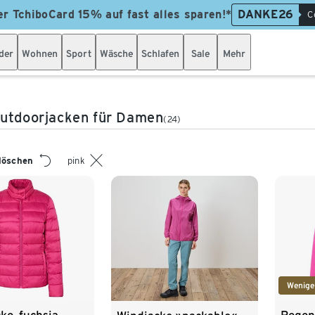
er TchiboCard 15% auf fast alles sparen!*
DANKE26
C
der
Wohnen
Sport
Wäsche
Schlafen
Sale
Mehr
utdoorjacken für Damen
(24)
 löschen
pink
Wenige