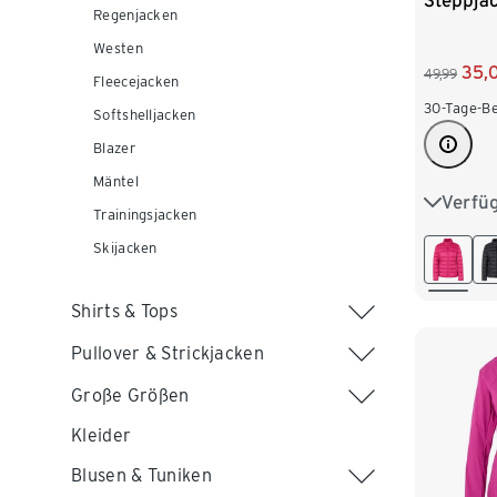
Steppjac
Regenjacken
Westen
35,
49,99
Fleecejacken
30-Tage-Be
Softshelljacken
Blazer
Mäntel
Verfü
36
3
Trainingsjacken
Skijacken
44
4
52
5
Shirts & Tops
Pullover & Strickjacken
Große Größen
Kleider
Blusen & Tuniken