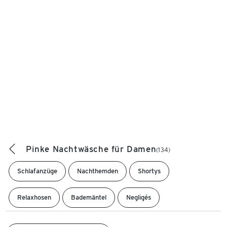
Pinke Nachtwäsche für Damen
(134)
Schlafanzüge
Nachthemden
Shortys
Relaxhosen
Bademäntel
Negligés