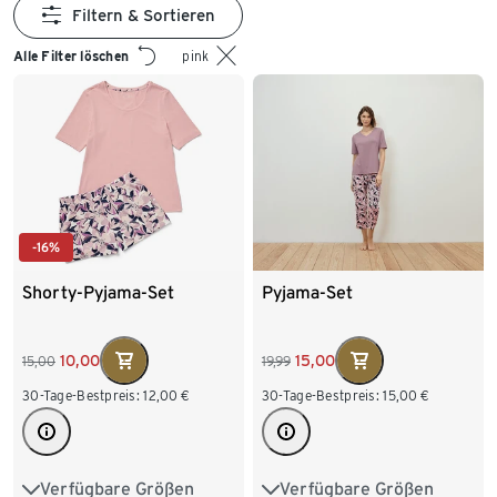
Filtern & Sortieren
Alle Filter löschen
pink
-16%
Shorty-Pyjama-Set
Pyjama-Set
10,00
15,00
15,00
19,99
30-Tage-Bestpreis:
12,00
€
30-Tage-Bestpreis:
15,00
€
Verfügbare Größen
Verfügbare Größen
S 36/38
M 40/42
S 36/38
M 40/42