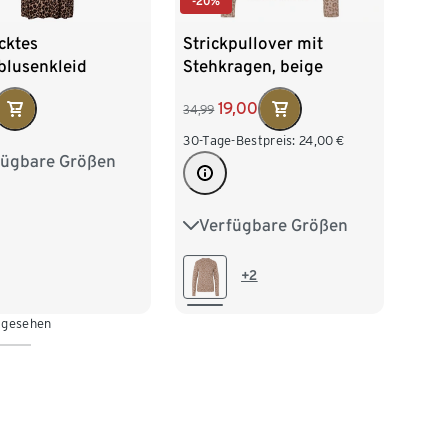
-20%
cktes
Strickpullover mit
lusenkleid
Stehkragen, beige
meliert mit hellbraunem
19,00
34,99
Leo-Alloverprint
30-Tage-Bestpreis:
24,00
€
fügbare Größen
38
40
42
46
Verfügbare Größen
S 36/38
M 40/42
L 44/46
XL 48/50
+2
n gesehen