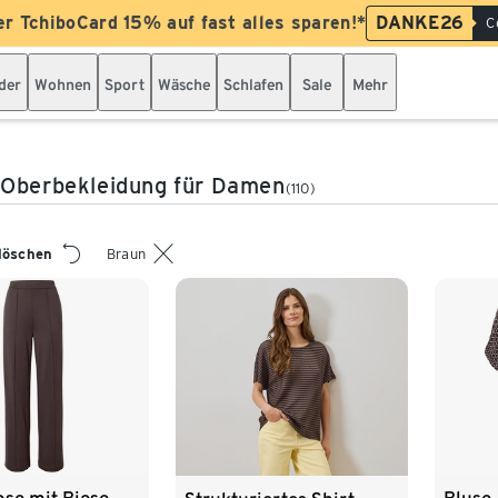
er TchiboCard 15% auf fast alles sparen!*
DANKE26
C
der
Wohnen
Sport
Wäsche
Schlafen
Sale
Mehr
 Oberbekleidung für Damen
(110)
 löschen
Braun