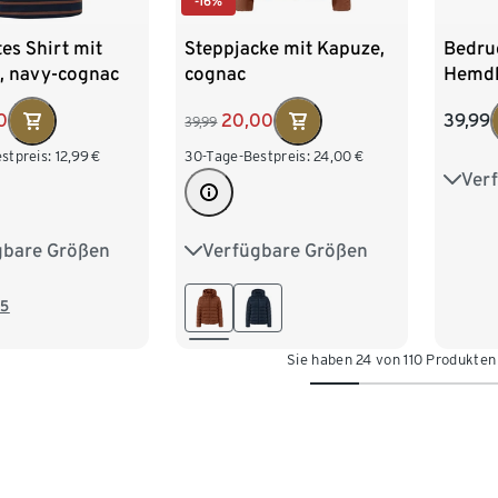
-16%
tes Shirt mit
Steppjacke mit Kapuze,
Bedru
, navy-cognac
cognac
Hemdb
0
20,00
39,99
39,99
stpreis:
12,99
€
30-Tage-Bestpreis:
24,00
€
Ver
36
44
gbare Größen
Verfügbare Größen
M 40/42
36
38
40
42
XL 48/50
44
46
48
50
5
/54
52
54
Sie haben 24 von 110 Produkte