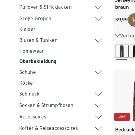
Jerseyho
braun
Pullover & Strickjacken
Große Größen
39,99
Kleider
Verfü
36
3
Blusen & Tuniken
44
4
Homewear
Oberbekleidung
52
5
Schuhe
Röcke
Schmuck
Socken & Strumpfhosen
Accessoires
-28%
Koffer & Reiseaccessoires
Bedruckt