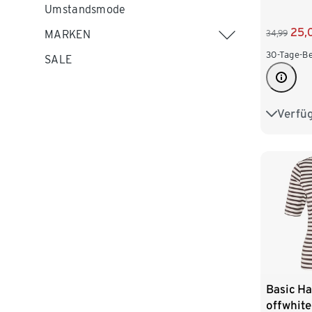
Umstandsmode
25,
MARKEN
34,99
30-Tage-Be
SALE
Verfü
XS 32/3
M 40/4
Basic Ha
offwhite