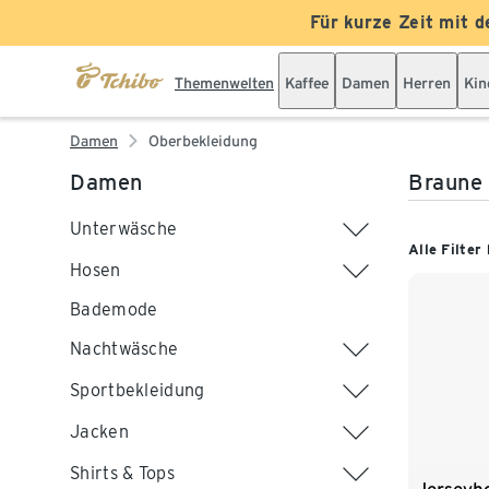
Für kurze Zeit mit d
Themenwelten
Kaffee
Damen
Herren
Kin
Damen
Oberbekleidung
Damen
Braune
Unterwäsche
Alle Filter
Hosen
Bademode
Nachtwäsche
Sportbekleidung
Jacken
Shirts & Tops