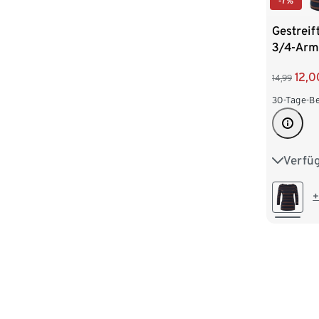
-7%
Gestreif
3/4-Arm
12,0
14,99
30-Tage-Be
Verfü
S 36/38
L 44/46
+
XXL 52