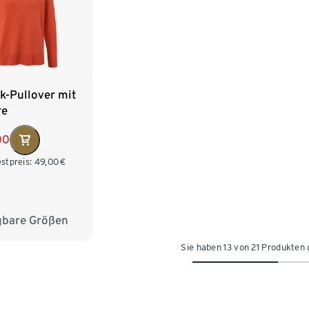
ck-Pullover mit
re
00
stpreis:
49,00
€
gbare Größen
M 40/42
Sie haben 13 von 21 Produkten
XL 48/50
/54