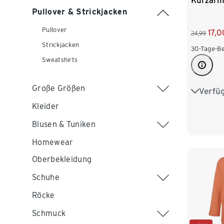
Kurzärm
Pullover & Strickjacken
Pullover
17,0
24,99
Strickjacken
30-Tage-Be
Sweatshirts
Große Größen
Verfü
S 36/38
Kleider
L 44/46
Blusen & Tuniken
Homewear
Oberbekleidung
Schuhe
Röcke
Schmuck