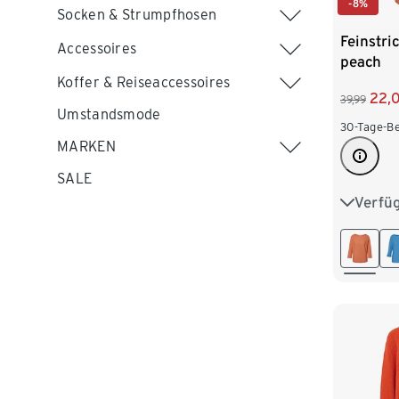
-8%
Socken & Strumpfhosen
Feinstri
Accessoires
peach
Koffer & Reiseaccessoires
22,
39,99
Umstandsmode
30-Tage-Be
MARKEN
SALE
Verfü
S 36/38
L 44/46