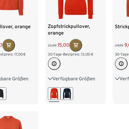
Zopfstrickpullover,
llover, orange
Strick
orange
15,00
0
9
22,99
29,99
30-Tage-Bestpreis:
13,00
€
stpreis:
17,00
€
30-Tage
Verfügbare Größen
gbare Größen
Ver
S 36/38
M 40/42
M 40/42
S 36/
L 44/46
XL 48/50
XL 48/50
L 44
XXL 52/54
/54
XXL 