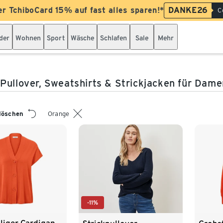
er TchiboCard 15% auf fast alles sparen!*
DANKE26
C
der
Wohnen
Sport
Wäsche
Schlafen
Sale
Mehr
Pullover, Sweatshirts & Strickjacken für Dame
 löschen
Orange
-11%