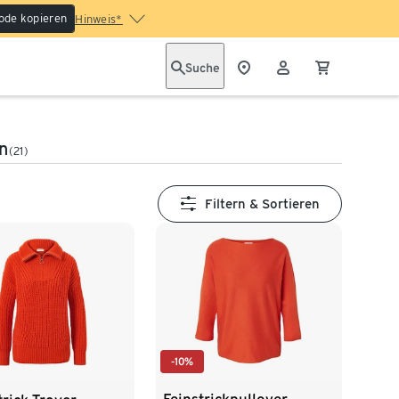
ode kopieren
Hinweis*
Suche
n
(21)
Filtern & Sortieren
-10%