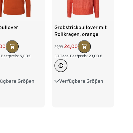
pullover
Grobstrickpullover mit
Rollkragen, orange
,00
24,00
39,99
-Bestpreis:
9,00
€
30-Tage-Bestpreis:
23,00
€
fügbare Größen
Verfügbare Größen
38
M 40/42
S 36/38
M 40/42
/46
XL 48/50
L 44/46
XL 48/50
52/54