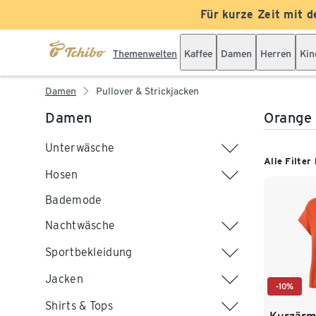
Für kurze Zeit mit d
Themenwelten
Kaffee
Damen
Herren
Kin
Damen
Pullover & Strickjacken
Damen
Orange 
Unterwäsche
Alle Filter
Hosen
Bademode
Nachtwäsche
Sportbekleidung
Jacken
-10%
Shirts & Tops