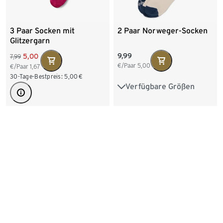
3 Paar Socken mit
2 Paar Norweger-Socken
Glitzergarn
9,99
5,00
7,99
€/Paar
5,00
€/Paar
1,67
30-Tage-Bestpreis:
5,00
€
Verfügbare Größen
35-38
39-42
Verfügbare Größen
35-38
39-42