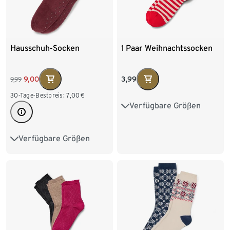
Hausschuh-Socken
1 Paar Weihnachtssocken
3,99
9,00
9,99
30-Tage-Bestpreis:
7,00
€
Verfügbare Größen
27-30
31-34
35-38
39-42
43-46
Verfügbare Größen
36-37
38-39
40-41
42-43