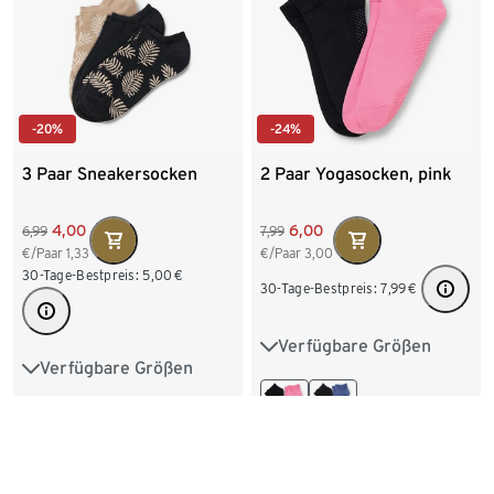
-20%
-24%
3 Paar Sneakersocken
2 Paar Yogasocken, pink
4,00
6,00
6,99
7,99
€/Paar
1,33
€/Paar
3,00
30-Tage-Bestpreis:
5,00
€
30-Tage-Bestpreis:
7,99
€
Verfügbare Größen
35-38
39-42
Verfügbare Größen
35-38
39-42