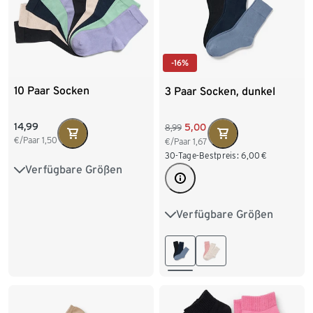
-16%
10 Paar Socken
3 Paar Socken, dunkel
14,99
5,00
8,99
€/Paar
1,50
€/Paar
1,67
30-Tage-Bestpreis:
6,00
€
Verfügbare Größen
35-38
39-42
Verfügbare Größen
35-38
39-42