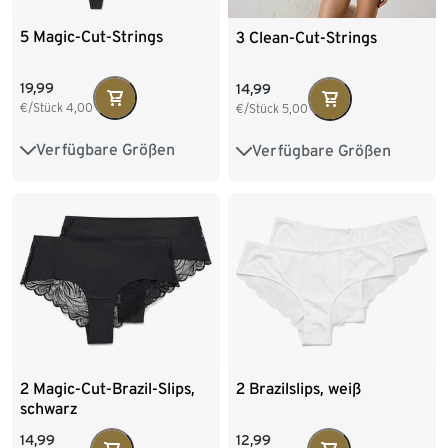
5 Magic-Cut-Strings
3 Clean-Cut-Strings
19,99
14,99
€/Stück
4,00
€/Stück
5,00
Verfügbare Größen
Verfügbare Größen
XS 32/34
S 36/38
XS 32/34
S 36/38
M 40/42
L 44/46
M 40/42
L 44/46
2 Magic-Cut-Brazil-Slips,
2 Brazilslips, weiß
schwarz
14,99
12,99