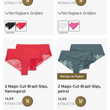
€/Stück
7,50
€/Stück
6,50
Verfügbare Größen
Verfügbare Größen
XS 32/34
S 36/38
S 36/38
M 40/42
M 40/42
L 44/46
L 44/46
XL 48/50
Wenige verfügbar
2 Magic-Cut-Brazil-Slips,
2 Magic-Cut-Brazil-Slips,
flamingorot
petrol
14,99
14,99
€/Stück
7,50
€/Stück
7,50