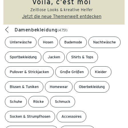
Voilà, c’est moi
Zeitlose Looks & kreative Helfer
Jetzt die neue Themenwelt entdecken
Damenbekleidung
(4751)
Unterwäsche
Hosen
Bademode
Nachtwäsche
Sportbekleidung
Jacken
Shirts & Tops
Pullover & Strickjacken
Große Größen
Kleider
Blusen & Tuniken
Homewear
Oberbekleidung
Schuhe
Röcke
Schmuck
Socken & Strumpfhosen
Accessoires