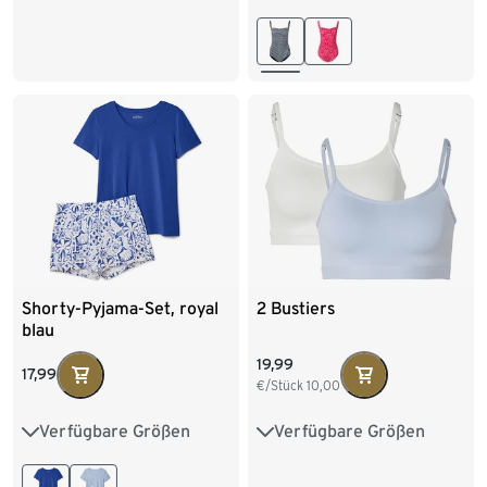
46
48
Shorty-Pyjama-Set, royal
2 Bustiers
blau
19,99
17,99
€/Stück
10,00
Verfügbare Größen
Verfügbare Größen
XS 32/34
S 36/38
S 36/38
M 40/42
L 44/46
M 40/42
L 44/46