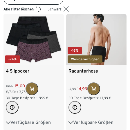
Alle Filter löschen
Schwarz
-16%
-24%
Wenige verfügbar
4 Slipboxer
Radunterhose
15,00
19,99
14,99
17,99
€/Stück
3,75
30-Tage-Bestpreis:
19,99
€
30-Tage-Bestpreis:
17,99
€
Verfügbare Größen
Verfügbare Größen
S/4
M/5
L/6
S 44/46
M 48/50