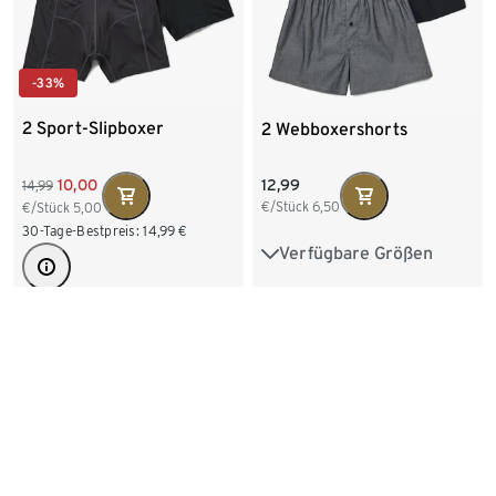
-33%
2 Sport-Slipboxer
2 Webboxershorts
10,00
12,99
14,99
€/Stück
6,50
€/Stück
5,00
30-Tage-Bestpreis:
14,99
€
Verfügbare Größen
S/4
M/5
L/6
XL/7
XXL/8
Verfügbare Größen
S/4
M/5
L/6
XL/7
XXL/8