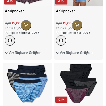
-24%
-24%
4 Slipboxer
4 Slipboxer
15,00
15,00
19,99
19,99
€/Stück
3,75
€/Stück
3,75
30-Tage-Bestpreis:
19,99
€
30-Tage-Bestpreis:
19,99
€
Verfügbare Größen
Verfügbare Größen
S/4
M/5
L/6
S/4
M/5
L/6
XL/7
XXL/8
3XL/9
XL/7
XXL/8
4XL/10
-24%