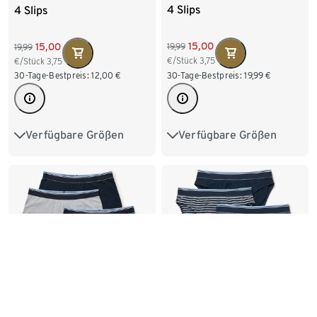
4 Slips
4 Slips
15,00
15,00
19,99
19,99
€/Stück
3,75
€/Stück
3,75
30-Tage-Bestpreis:
19,99
€
30-Tage-Bestpreis:
12,00
€
Verfügbare Größen
Verfügbare Größen
M/5
L/6
XL/7
M/5
L/6
XL/7
XXL/8
XXL/8
4 Slipboxer
4 Slips