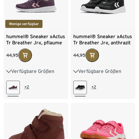
Wenige verfügbar
hummel® Sneaker »Actus
hummel® Sneaker »Actus
Tr Breather Jr«, pflaume
Tr Breather Jr«, anthrazit
44,95
44,95
Verfügbare Größen
Verfügbare Größen
26
27
28
29
26
27
28
29
30
31
32
33
30
31
32
33
+2
+2
34
35
36
37
34
35
36
37
38
39
40
38
39
40