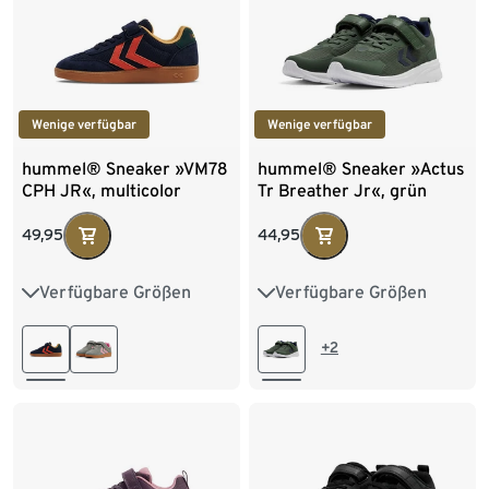
34-35
Wenige verfügbar
Wenige verfügbar
hummel® Sneaker »VM78
hummel® Sneaker »Actus
CPH JR«, multicolor
Tr Breather Jr«, grün
49,95
44,95
Verfügbare Größen
Verfügbare Größen
28
29
30
31
26
27
28
29
32
33
34
35
30
31
32
33
+2
36
37
38
39
34
35
36
37
40
38
39
40