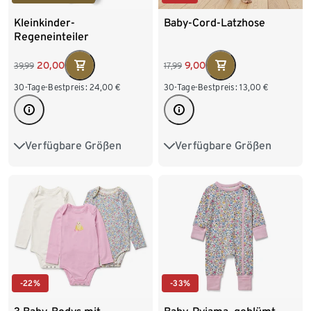
Kleinkinder-
Baby-Cord-Latzhose
Regeneinteiler
20,00
9,00
39,99
17,99
30-Tage-Bestpreis:
24,00
€
30-Tage-Bestpreis:
13,00
€
Verfügbare Größen
Verfügbare Größen
74/80
86/92
62/68
74/80
86/92
98/104
110/116
98/104
-22%
-33%