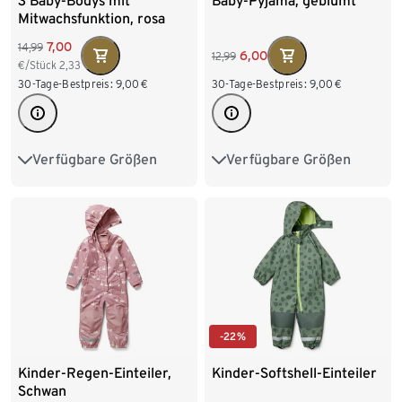
3 Baby-Bodys mit
Baby-Pyjama, geblümt
Mitwachsfunktion, rosa
7,00
14,99
6,00
12,99
€/Stück
2,33
30-Tage-Bestpreis:
9,00
€
30-Tage-Bestpreis:
9,00
€
Verfügbare Größen
Verfügbare Größen
50/56
62/68
74/80
50/56
62/68
74/80
86/92
98/104
86/92
98/104
-22%
Kinder-Regen-Einteiler,
Kinder-Softshell-Einteiler
Schwan