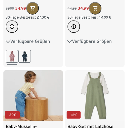
34,99
34,99
39,99
44,99
30-Tage-Bestpreis:
27,00
€
30-Tage-Bestpreis:
44,99
€
Verfügbare Größen
Verfügbare Größen
74/80
86/92
74/80
86/92
98/104
110/116
98/104
110/116
122/128
-16%
-30%
Baby-Set mit Latzhose
Baby-Musselin-