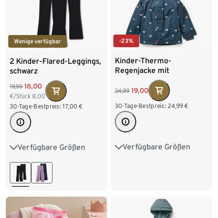
-23%
Wenige verfügbar
Kinder-Thermo-
2 Kinder-Flared-Leggings,
Regenjacke mit
schwarz
Fleecefutter, Herzen
16,00
19,99
19,00
24,99
€/Stück
8,00
30-Tage-Bestpreis:
24,99
€
30-Tage-Bestpreis:
17,00
€
Verfügbare Größen
Verfügbare Größen
74/80
86/92
122/128
134/140
98/104
110/116
146/152
158/164
122/128
170/176