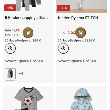
-14%
-47%
5 Kinder-Leggings, Basic
Kinder-Pyjama STITCH
17,00
19,99
12,00
22,99
€/Stück
3,40
30-Tage-Bestpreis:
19,99
€
30-Tage-Bestpreis:
22,99
€
Verfügbare Größen
Verfügbare Größen
50/56
62/68
74/80
122/128
134/140
86/92
98/104
146/152
158/164
+4
110/116
122/128
170/176
134/140