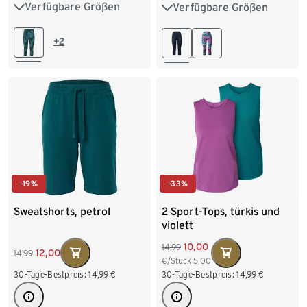
Verfügbare Größen
Verfügbare Größen
XS 32/34
S 36/38
XS 32/34
S 36/38
M 40/42
L 44/46
M 40/42
L 44/46
+2
XL 48/50
XXL 52/54
XL 48/50
XXL 52/54
-19%
-33%
Sweatshorts, petrol
2 Sport-Tops, türkis und
violett
10,00
14,99
12,00
14,99
€/Stück
5,00
30-Tage-Bestpreis:
14,99
€
30-Tage-Bestpreis:
14,99
€