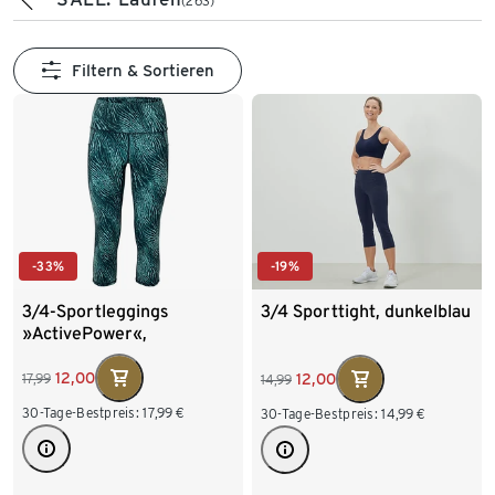
(263)
Filtern & Sortieren
-33%
-19%
3/4-Sportleggings
3/4 Sporttight, dunkelblau
»ActivePower«,
Alloverprint
12,00
12,00
17,99
14,99
30-Tage-Bestpreis:
17,99
€
30-Tage-Bestpreis:
14,99
€