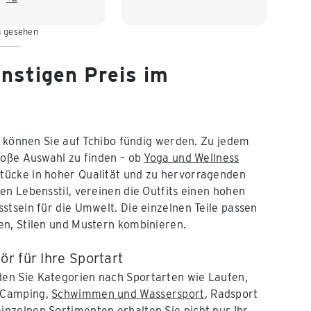
8/50
XXL 52/54
n gesehen
nstigen Preis im
, können Sie auf Tchibo fündig werden. Zu jedem
roße Auswahl zu finden – ob
Yoga und Wellness
tücke in hoher Qualität und zu hervorragenden
en Lebensstil, vereinen die Outfits einen hohen
stsein für die Umwelt. Die einzelnen Teile passen
en, Stilen und Mustern kombinieren.
r für Ihre Sportart
den Sie Kategorien nach Sportarten wie Laufen,
& Camping,
Schwimmen und Wassersport
, Radsport
einzelnen Sortimenten erhalten Sie nicht nur Ihr