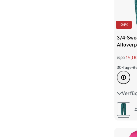
-24%
3/4-Swe
Alloverp
15,0
19,99
30-Tage-Be
Verfü
XS 32/3
M 40/4
+
XL 48/