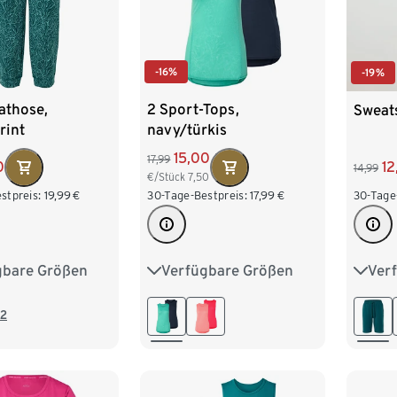
-16%
-19%
athose,
2 Sport-Tops,
Sweats
rint
navy/türkis
15,00
17,99
0
12
14,99
€/Stück
7,50
stpreis:
19,99
€
30-Tage-Bestpreis:
17,99
€
30-Tage
gbare Größen
Verfügbare Größen
Ver
4
S 36/38
XS 32/34
S 36/38
XS 3
2
L 44/46
M 40/42
L 44/46
M 40
2
50
XXL 52/54
XL 48/50
XXL 52/54
XL 4
XXL 