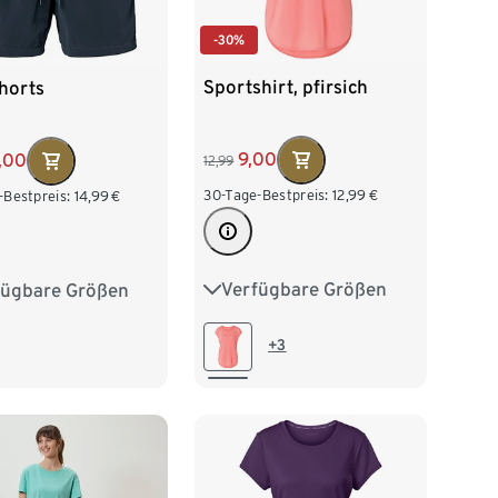
-30%
Sportshirt, pfirsich
horts
9,00
,00
12,99
30-Tage-Bestpreis:
12,99
€
-Bestpreis:
14,99
€
Verfügbare Größen
fügbare Größen
XS 32/34
S 36/38
/50
L 52/54
M 40/42
L 44/46
/58
XXL 60/62
+3
XL 48/50
XXL 52/54