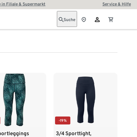
 in Filiale & Supermarkt
Service & Hilfe
Suche
-19%
portleggings
3/4 Sporttight,