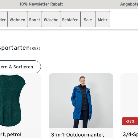
10% Newsletter Rabatt
Angebote
der
Wohnen
Sport
Wäsche
Schlafen
Sale
Mehr
Sportarten
(853)
tern & Sortieren
-33%
rt, petrol
3/4-S
3-in-1-Outdoormantel,