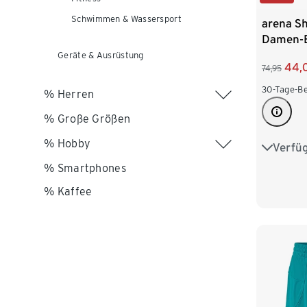
Schwimmen & Wassersport
arena S
Damen-B
B-Cup
Geräte & Ausrüstung
44,
74,95
30-Tage-Be
% Herren
% Große Größen
% Hobby
Verfü
40
4
% Smartphones
48
5
% Kaffee