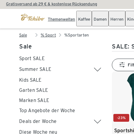
Gratisversand ab 29 € & kostenlose Rücksendung
Themenwelten
Kaffee
Damen
Herren
Kin
Sale
% Sport
%Sportarten
Sale
SALE: 
Sport SALE
Fil
Summer SALE
Kids SALE
Garten SALE
Marken SALE
Top Angebote der Woche
-23%
Deals der Woche
Sportshi
Diese Woche neu