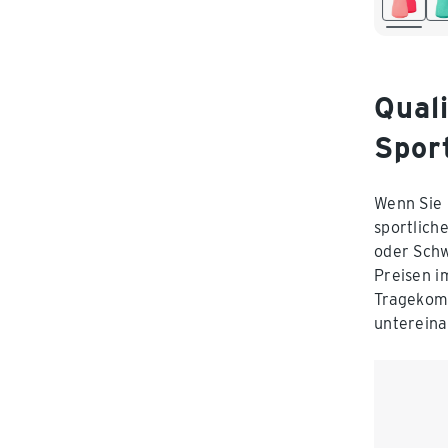
XL 48/
Qual
Spor
Wenn Sie 
sportlich
oder Schw
Preisen i
Tragekomf
untereina