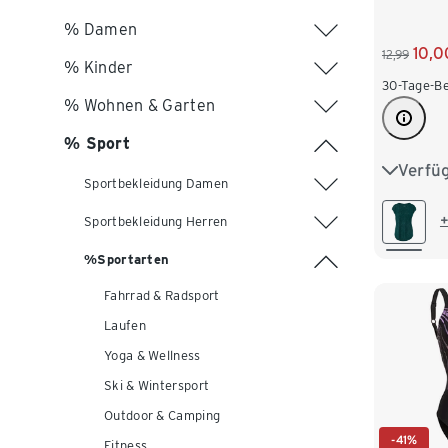
% Damen
10,0
12,99
% Kinder
30-Tage-Be
% Wohnen & Garten
% Sport
Verfü
XS 32/3
Sportbekleidung Damen
M 40/4
+
Sportbekleidung Herren
XL 48/
%Sportarten
Fahrrad & Radsport
XXL 52
Laufen
Yoga & Wellness
Ski & Wintersport
Outdoor & Camping
-41%
Fitness