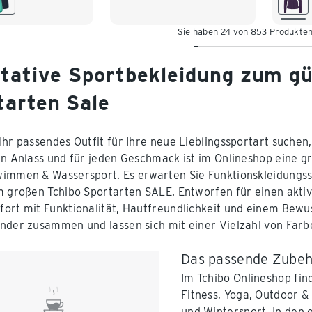
50
XXL 52/54
XL 48/50
XL 4
Sie haben 24 von 853 Produkte
itative Sportbekleidung zum gü
tarten Sale
Ihr passendes Outfit für Ihre neue Lieblingssportart suchen
en Anlass und für jeden Geschmack ist im Onlineshop eine g
immen & Wassersport. Es erwarten Sie Funktionskleidungss
m großen Tchibo Sportarten SALE. Entworfen für einen aktiv
ort mit Funktionalität, Hautfreundlichkeit und einem Bewus
nder zusammen und lassen sich mit einer Vielzahl von Farb
Das passende Zubehö
Im Tchibo Onlineshop fin
Fitness, Yoga, Outdoor 
und Wintersport. In den 