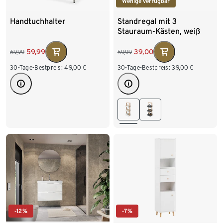
Wenige verfügbar
Handtuchhalter
Standregal mit 3
Stauraum-Kästen, weiß
59,99
39,00
69,99
59,99
30-Tage-Bestpreis:
49,00
€
30-Tage-Bestpreis:
39,00
€
-12%
-7%