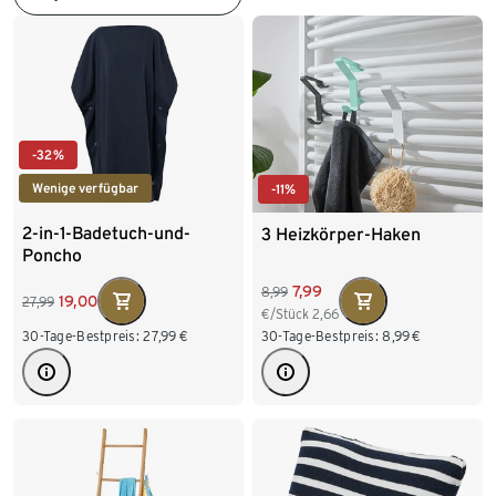
-32%
Wenige verfügbar
-11%
2-in-1-Badetuch-und-
3 Heizkörper-Haken
Poncho
7,99
8,99
19,00
27,99
€/Stück
2,66
30-Tage-Bestpreis:
27,99
€
30-Tage-Bestpreis:
8,99
€