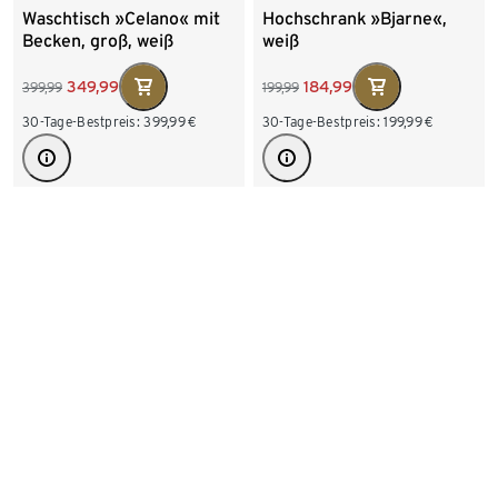
Waschtisch »Celano« mit
Hochschrank »Bjarne«,
Becken, groß, weiß
weiß
349,99
184,99
399,99
199,99
30-Tage-Bestpreis:
399,99
€
30-Tage-Bestpreis:
199,99
€
+2
-15%
Standregal mit 3
Medikamentenschrank