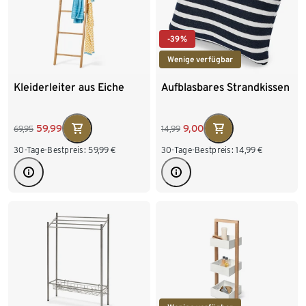
-39%
Wenige verfügbar
Kleiderleiter aus Eiche
Aufblasbares Strandkissen
59,99
9,00
69,95
14,99
30-Tage-Bestpreis:
59,99
€
30-Tage-Bestpreis:
14,99
€