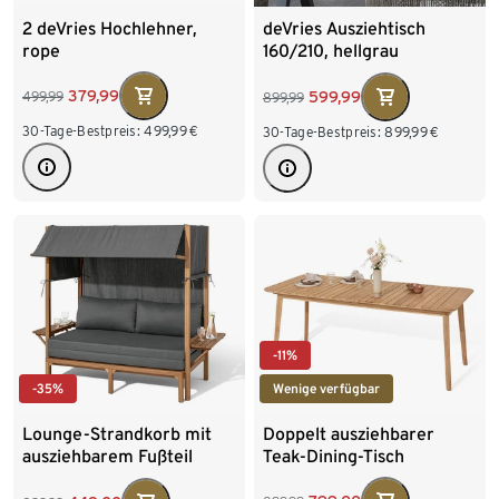
2 deVries Hochlehner,
deVries Ausziehtisch
rope
160/210, hellgrau
379,99
599,99
499,99
899,99
30-Tage-Bestpreis:
499,99
€
30-Tage-Bestpreis:
899,99
€
-11%
Wenige verfügbar
-35%
Doppelt ausziehbarer
Lounge-Strandkorb mit
Teak-Dining-Tisch
ausziehbarem Fußteil