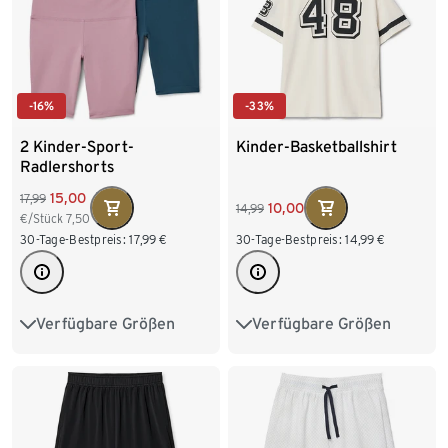
-16%
-33%
2 Kinder-Sport-
Kinder-Basketballshirt
Radlershorts
15,00
17,99
10,00
14,99
€/Stück
7,50
30-Tage-Bestpreis:
17,99
€
30-Tage-Bestpreis:
14,99
€
Verfügbare Größen
Verfügbare Größen
122/128
134/140
122/128
134/140
146/152
158/164
146/152
158/164
170/176
170/176