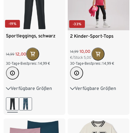
-19%
-33%
Sportleggings, schwarz
2 Kinder-Sport-Tops
10,00
14,99
12,00
14,99
€/Stück
5,00
30-Tage-Bestpreis:
14,99
€
30-Tage-Bestpreis:
14,99
€
Verfügbare Größen
Verfügbare Größen
122/128
134/140
122/128
134/140
146/152
158/164
146/152
158/164
170/176
170/176