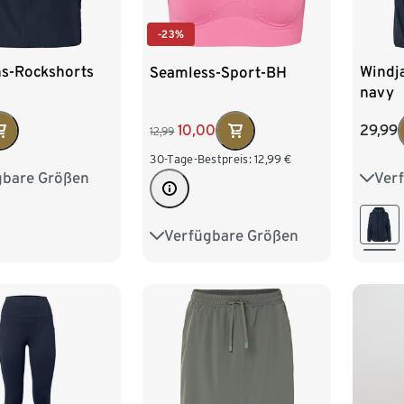
-23%
ns-Rockshorts
Windj
Seamless-Sport-BH
navy
29,99
10,00
12,99
30-Tage-Bestpreis:
12,99
€
gbare Größen
Ver
8
40
42
XS 3
6
48
M 40
Verfügbare Größen
S 36/38
M 40/42
XL 4
L 44/46
XL 48/50