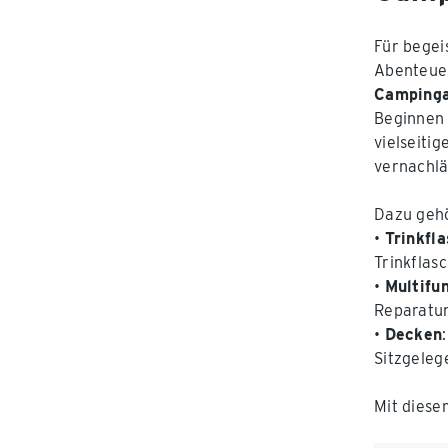
Für begei
Abenteuer
Campinga
Beginnen 
vielseiti
vernachlä
Dazu gehö
•
Trinkfl
Trinkflas
•
Multifu
Reparatur
•
Decken
Sitzgeleg
Mit diese