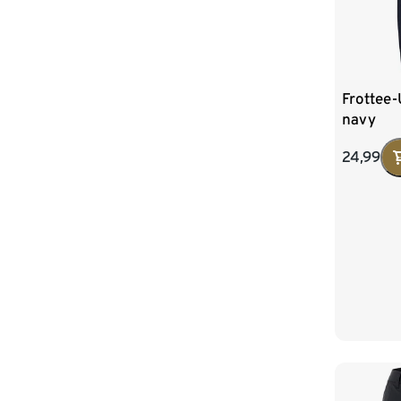
Frottee
navy
24,99