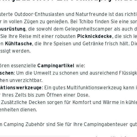
sterte Outdoor-Enthusiasten und Naturfreunde ist das richt
 in vollen Zügen zu genießen. Bei Tchibo finden Sie eine s
usrüstung
, die sowohl dem Gelegenheitscamper als auch 
Sie Ihre Reise mit einer robusten
Picknickdecke
, die sich 
gen
Kühltasche
, die Ihre Speisen und Getränke frisch hält. 
ssigt werden.
ren essenzielle
Campingartikel
wie:
aschen
: Um die Umwelt zu schonen und ausreichend Flüssig
chen unverzichtbar.
nktionswerkzeuge
: Ein gutes Multifunktionswerkzeug kann i
 Ihres Zelts bis zum Öffnen einer Dose.
: Zusätzliche Decken sorgen für Komfort und Wärme in kühl
enheiten dienen.
m Camping Zubehör sind Sie für Ihre Campingabenteuer gut