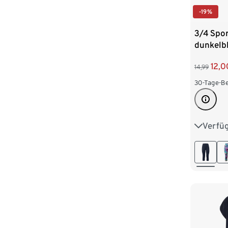
-19%
3/4 Spor
dunkelb
12,0
14,99
30-Tage-Be
Verfü
XS 32/3
M 40/4
XL 48/