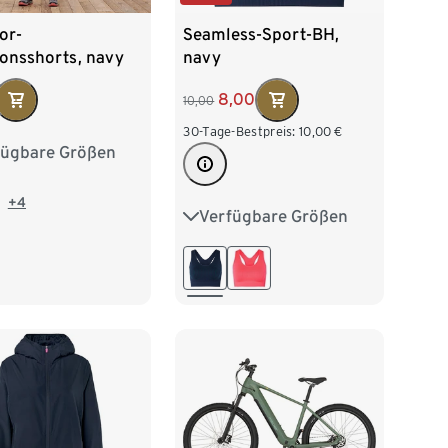
or-
Seamless-Sport-BH,
ionsshorts, navy
navy
8,00
10,00
30-Tage-Bestpreis:
10,00
€
fügbare Größen
38
40
42
46
48
+4
Verfügbare Größen
S 36/38
M 40/42
L 44/46
XL 48/50