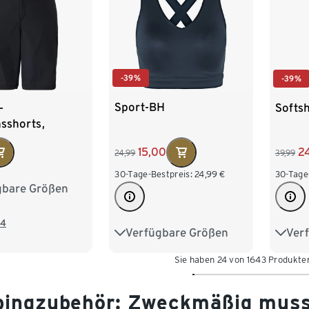
-39%
-39%
Sport-BH
-
Softsh
sshorts,
15,00
2
24,99
39,99
30-Tage-Bestpreis:
24,99
€
30-Tage
gbare Größen
8
40
42
6
48
4
Verfügbare Größen
Ver
75B
75C
80B
XS 3
Sie haben 24 von 1643 Produkte
80C
80D
85B
M 40
85C
85D
XL 4
ingzubehör: Zweckmäßig muss