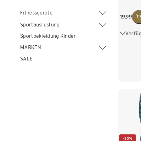
Fitnessgeräte
19,99
Sportausrüstung
Verfü
34
3
Sportbekleidung Kinder
MARKEN
42
4
SALE
-33%