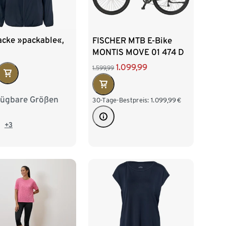
acke »packable«,
FISCHER MTB E-Bike
MONTIS MOVE 01 474 D
1.099,99
1.599,99
fügbare Größen
2/34
S 36/38
30-Tage-Bestpreis:
1.099,99
€
/42
L 44/46
+3
8/50
XXL 52/54