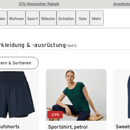
10% Newsletter Rabatt
Angebote
der
Wohnen
Sport
Wäsche
Schlafen
Sale
Mehr
kleidung & -ausrüstung
(1643)
tern & Sortieren
-23%
aufshorts
Sweat
Sportshirt, petrol