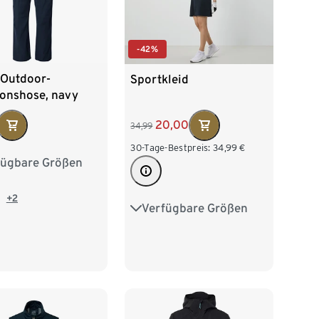
-42%
-Outdoor-
Sportkleid
ionshose, navy
20,00
34,99
30-Tage-Bestpreis:
34,99
€
fügbare Größen
/46
M 48/50
/54
XL 56/58
+2
Verfügbare Größen
34
36
38
40
60/62
42
44
46