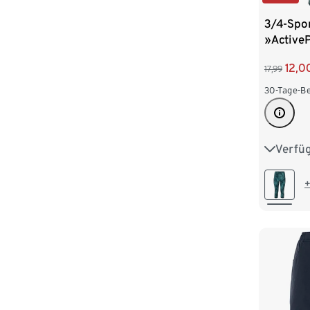
3/4-Spo
»Active
Alloverp
12,0
17,99
30-Tage-Be
Verfü
XS 32/3
M 40/4
+
XL 48/