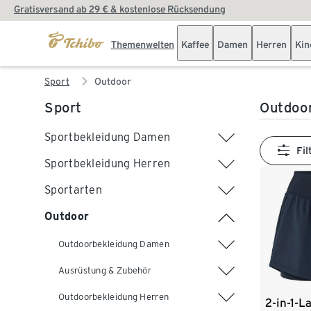
Gratisversand ab 29 € & kostenlose Rücksendung
Themenwelten
Kaffee
Damen
Herren
Kin
Sport
Outdoor
Sport
Outdoor
Sportbekleidung Damen
Fil
Sportbekleidung Herren
Sportarten
Outdoor
Outdoorbekleidung Damen
Ausrüstung & Zubehör
Outdoorbekleidung Herren
2-in-1-L