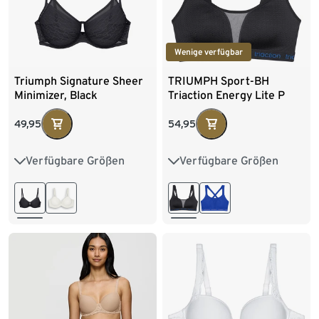
95D
95E
Wenige verfügbar
Triumph Signature Sheer
TRIUMPH Sport-BH
Minimizer, Black
Triaction Energy Lite P
EX, schwarz
49,95
54,95
Verfügbare Größen
Verfügbare Größen
80D
80E
80F
80B
80C
80D
85D
85E
85F
85B
85C
85D
90D
90E
90F
85E
90C
90D
95D
95E
90E