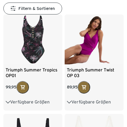
Filtern & Sortieren
Triumph Summer Tropics
Triumph Summer Twist
OP01
OP 03
99,95
89,95
Verfügbare Größen
Verfügbare Größen
38B
38C
38D
38B
38C
38D
40B
40C
40D
40B
40C
40D
42B
42C
42D
42B
42C
42D