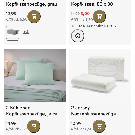
Kopfkissenbezüge, grau
Kopfkissen, 80 x 80
12,99
9,00
14,99
€/Stück
6,50
€/Stück
4,50
30-Tage-Bestpreis:
10,00
€
+4
2 Kühlende
2 Jersey-
Kopfkissenbezüge, je ca.
Nackenkissenbezüge
80 x 80 cm
14,99
12,99
€/Stück
7,50
€/Stück
6,50