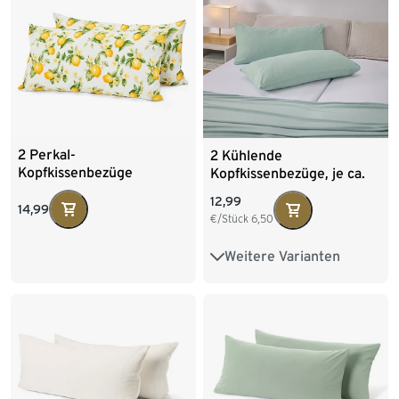
2 Perkal-
2 Kühlende
Kopfkissenbezüge
Kopfkissenbezüge, je ca.
80 x 40 cm
12,99
14,99
€/Stück
6,50
Weitere Varianten
Ca. 80 x 80 cm