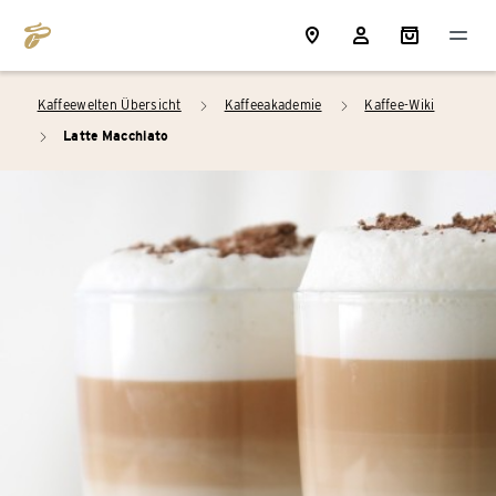
Kaffeewelten Übersicht
Kaffeeakademie
Kaffee-Wiki
arrow_right
arrow_right
Latte Macchiato
arrow_right