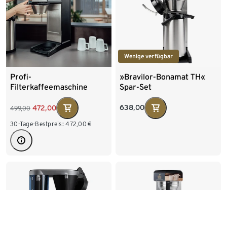
Wenige verfügbar
Profi-
»Bravilor-Bonamat TH«
Filterkaffeemaschine
Spar-Set
»Bravilor-Bonamat TH«,
ohne Kanne
638,00
472,00
499,00
30-Tage-Bestpreis:
472,00
€