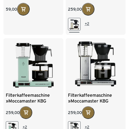
silber
Select«, weiß
59,00
259,00
+2
Filterkaffeemaschine
Filterkaffeemaschine
»Moccamaster KBG
»Moccamaster KBG
Select«, pastellgrün
Select«, alu gebürstet
259,00
259,00
+2
+2