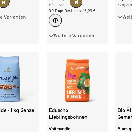
€/kg
16,99
€/kg
21,
30-Tage-Bestpreis:
16,99
€
e Varianten
Weit
 Ganze Bohne
2 x 1
4 x 1
Weitere Varianten
8 x 1 kg Ganze Bohne
6 x 1
8 x 1
lde - 1 kg Ganze
Eduscho
Bio Ät
Lieblingsbohnen
Gemah
Vollmundig - 750 g
Vollmundig
Blumig
Ganze Bohne