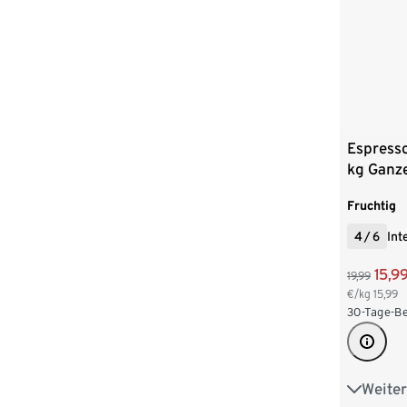
8 x 1 kg
Espresso
kg Ganz
Fruchtig
4
/
6
Int
15,9
19,99
€/kg
15,99
30-Tage-Be
Weiter
2 x 1 kg