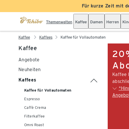
Für kurze Zeit mit d
Themenwelten
Kaffee
Damen
Herren
Kin
Kaffee
Kaffees
Kaffee für Vollautomaten
Kaffee
20%
Angebote
Abo
Neuheiten
Kaffee 
Kaffees
abschli
*Hin
Kaffee für Vollautomaten
Angebo
Espresso
Caffè Crema
Filterkaffee
Omni Roast