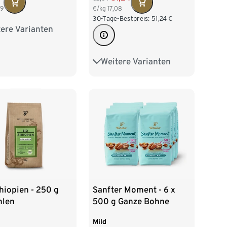
99
€/kg
17,08
30-Tage-Bestpreis:
51,24
€
ere Varianten
 kg Ganze Bohne
 kg Ganze Bohne
Weitere Varianten
500 g Ganze Bohne
 kg Ganze Bohne
500 g Gemahlen
 kg Ganze Bohne
9 x 500 g Gemahlen
hiopien - 250 g
Sanfter Moment - 6 x
len
500 g Ganze Bohne
Mild