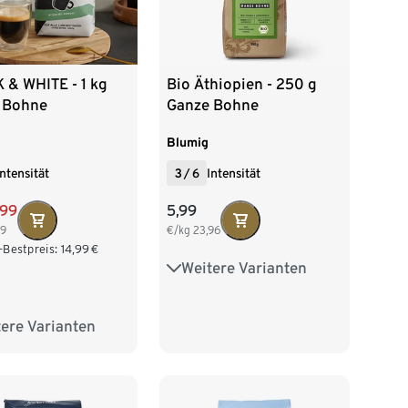
 & WHITE - 1 kg
Bio Äthiopien - 250 g
 Bohne
Ganze Bohne
Blumig
Intensität
3
/
6
Intensität
,99
5,99
99
€/kg
23,96
-Bestpreis:
14,99
€
Weitere Varianten
2 x 250 g Ganze Bohne
10 x 250 g Ganze Bohne
ere Varianten
 kg Ganze Bohne
250 g Gemahlen
 Gemahlen
2 x 250 g Gemahlen
Gemahlen