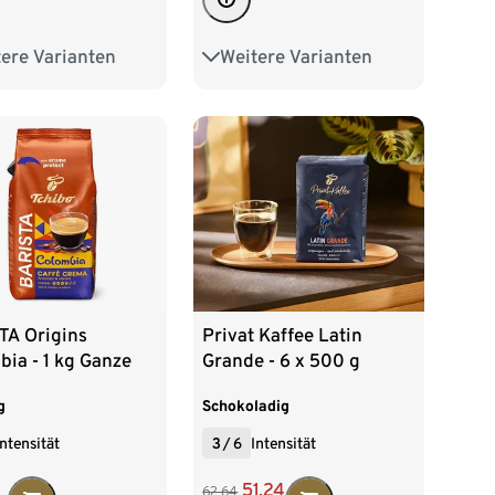
ere Varianten
Weitere Varianten
00 g Ganze Bohne
8 x 1 kg Ganze Bohne
 Gemahlen
00 g Gemahlen
TA Origins
Privat Kaffee Latin
ia - 1 kg Ganze
Grande - 6 x 500 g
e
Ganze Bohne
g
Schokoladig
Intensität
3
/
6
Intensität
51,24
62,64