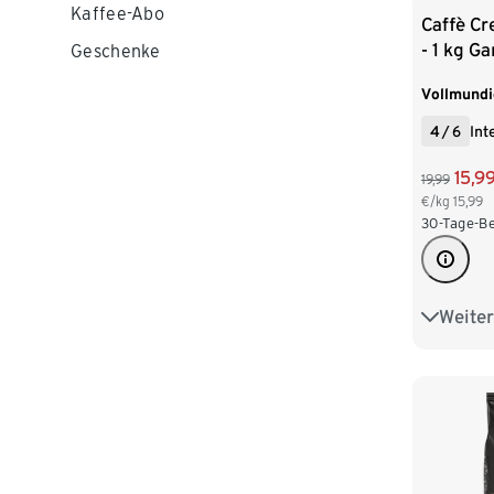
Kaffee-Abo
Caffè C
- 1 kg G
Geschenke
Vollmundi
4
/
6
Int
15,9
19,99
€/kg
15,99
30-Tage-Be
Weiter
2 x 1 kg
4 x 1 kg
6 x 1 kg
8 x 1 kg