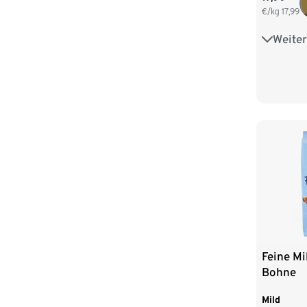
€/kg
17,99
Weiter
6 x 1 kg
Feine Mi
Bohne
Mild