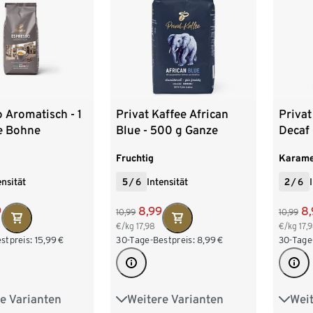
 Ganze Bohne
4 x 1
9 x 5
 Aromatisch - 1
Privat Kaffee African
Privat
e Bohne
Blue - 500 g Ganze
Decaf 
Bohne
Bohn
Fruchtig
Karame
ensität
5
/
6
Intensität
2
/
6
9
8,99
8,
10,99
10,99
€/kg
17,98
€/kg
17,
stpreis:
15,99
€
30-Tage-Bestpreis:
8,99
€
30-Tage
e Varianten
Weitere Varianten
Weit
 Ganze Bohne
6 x 500 g Ganze Bohne
6 x 5