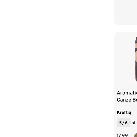
Aromatic
Ganze B
Kräftig
5
/
6
Int
17,99