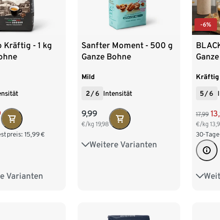
-6%
 Kräftig - 1 kg
Sanfter Moment - 500 g
BLACK
ohne
Ganze Bohne
Ganze
Mild
Kräftig
ensität
2
/
6
Intensität
5
/
6
9
9,99
13
17,99
€/kg
19,98
€/kg
13,
stpreis:
15,99
€
30-Tage
Weitere Varianten
6 x 500 g Ganze Bohne
500 g Gemahlen
e Varianten
Weit
 Ganze Bohne
6 x 1
9 x 500 g Gemahlen
 Ganze Bohne
500 g
 Ganze Bohne
1 kg 