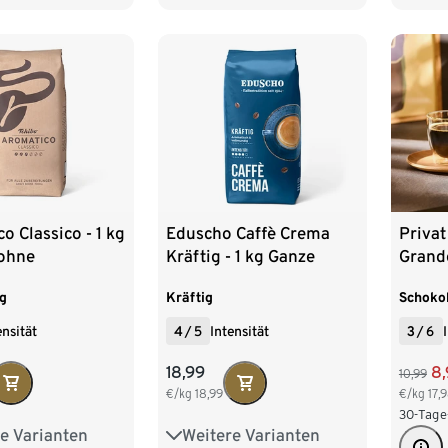
 Ganze Bohne
2 x 250 g Gemahlen
 Ganze Bohne
9 x 500 g Gemahlen
 Ganze Bohne
o Classico - 1 kg
Eduscho Caffè Crema
Privat
ohne
Kräftig - 1 kg Ganze
Grand
Bohne
Bohn
g
Kräftig
Schoko
ensität
4
/
5
Intensität
3
/
6
18,99
8,
10,99
€/kg
18,99
€/kg
17,
30-Tage
e Varianten
Weitere Varianten
 Ganze Bohne
8 x 1 kg Ganze Bohne