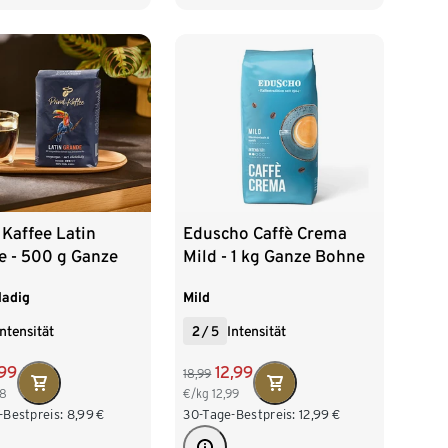
8 x 1 kg Ganze Bohne
500 g Gemahlen
1 kg Gemahlen
4 x 1 kg Gemahlen
9 x 500 g Gemahlen
 Kaffee Latin
Eduscho Caffè Crema
e - 500 g Ganze
Mild - 1 kg Ganze Bohne
e
ladig
Mild
Intensität
2
/
5
Intensität
99
12,99
18,99
98
€/kg
12,99
-Bestpreis:
8,99
€
30-Tage-Bestpreis:
12,99
€