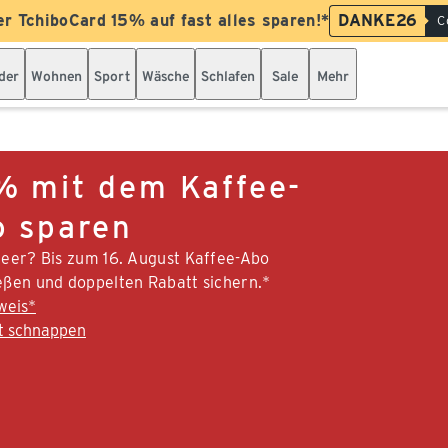
er TchiboCard 15% auf fast alles sparen!*
DANKE26
C
der
Wohnen
Sport
Wäsche
Schlafen
Sale
Mehr
 mit dem Kaffee-
 sparen
leer? Bis zum 16. August Kaffee-Abo
eßen und doppelten Rabatt sichern.*
weis*
t schnappen