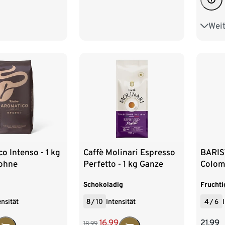
Weit
6 x 5
500 g
9 x 5
o Intenso - 1 kg
Caffè Molinari Espresso
BARIS
ohne
Perfetto - 1 kg Ganze
Colomb
Bohne
Bohn
Schokoladig
Fruchti
ensität
8
/
10
Intensität
4
/
6
16,99
21,99
18,99