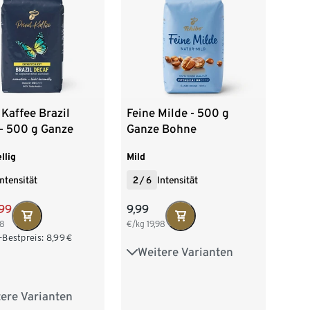
10 x 250 g Gemahlen
 kg Gemahlen
00 g Gemahlen
 Kaffee Brazil
Feine Milde - 500 g
- 500 g Ganze
Ganze Bohne
e
llig
Mild
Intensität
2
/
6
Intensität
99
9,99
98
€/kg
19,98
-Bestpreis:
8,99
€
Weitere Varianten
1 kg Ganze Bohne
6 x 500 g Ganze Bohne
ere Varianten
00 g Ganze Bohne