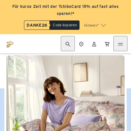
Für kurze Zeit mit der TchiboCard 15% auf fast alles
sparen!*
DANKE26
Code kopieren
Hinweis*