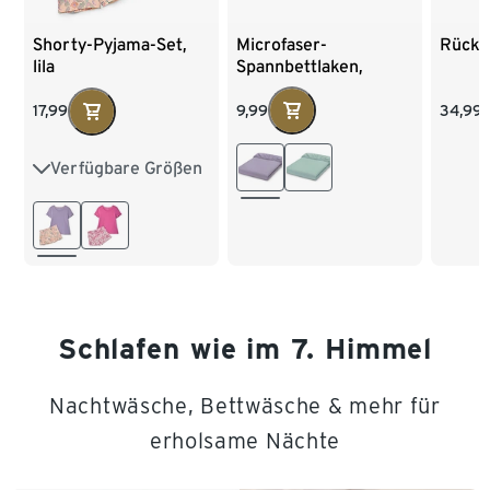
Microfaser-
Shorty-Pyjama-Set,
Rücke
Spannbettlaken,
lila
Normalgröße, flieder
9,99
17,99
34,99
Verfügbare Größen
XS 32/34
S 36/38
M 40/42
L 44/46
XL 48/50
XXL 52/54
Schlafen wie im 7. Himmel
Nachtwäsche, Bettwäsche & mehr für
erholsame Nächte