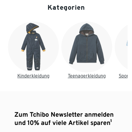
Kategorien
Ende der Auflistung
Kinderkleidung
Teenagerkleidung
Sport
Zum Tchibo Newsletter anmelden
und 10% auf viele Artikel sparen¹