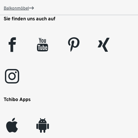
Balkonmöbel
Sie finden uns auch auf
facebook
youtube
pinterest
xing
instagram
Tchibo Apps
appleinc
android