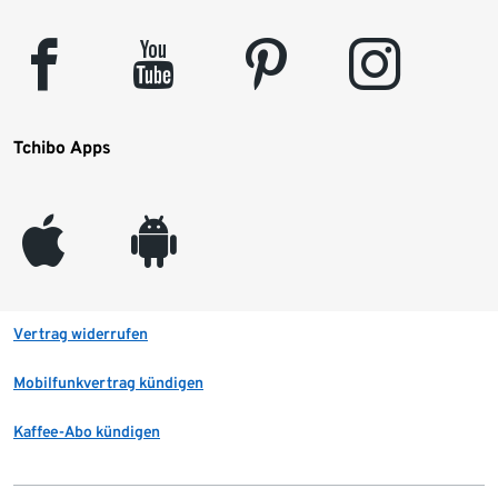
facebook
youtube
pinterest
instagram
Tchibo Apps
appleinc
android
Vertrag widerrufen
Mobilfunkvertrag kündigen
Kaffee-Abo kündigen